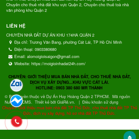
Chuyên cho thuê nhà đất khu vực Quận 2, Chuyên cho thuê toà nhà
văn phòng khu Quận 2
LIÊN HỆ
CHUYÊN NHÀ ĐẤT DỰ ÁN KHU 174HA QUẬN 2
Địa chỉ:
Trương Văn Bang, phường Cát Lái, TP Hồ Chí Minh
Điện thoại:
0903380680
Email:
alomoigioisaigon@gmail.com
Website:
https://moigioinhadat24h.com/
CHUYÊN: GIỚI THIỆU MUA BÁN NHÀ ĐẤT, CHO THUÊ NHÀ ĐẤT,
DỊCH VỤ XÂY DỰNG...KHU VỰC CÁT LÁI.
HOTLINE: 0903 380 680 MR THÀNH
© Bản quyền thuộc về
Dự Án Huy Hoàng Quận 2 TPHCM
.
Mã nguồn
NukeViet CMS
.
Thiết kế bởi GiáRẻ.vn.
|
Điều khoản sử dụng
Chuyên: Giới thiệu mua bán nhà đất TP Thủ Đức, cho thuê nhà đất TP Thủ
Đức, dịch vụ xây dựng, hồ sơ nhà đất TP Thủ Đức.