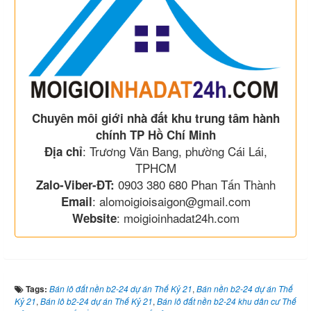
Chuyên môi giới nhà đất khu trung tâm hành
chính TP Hồ Chí Minh
: Trương Văn Bang, phường Cái Lái,
Địa chỉ
TPHCM
0903 380 680 Phan Tấn Thành
Zalo-Viber-ĐT:
: alomoigioisaigon@gmail.com
Email
: moigioinhadat24h.com
Website
Tags:
Bán lô đất nền b2-24 dự án Thế Kỷ 21
,
Bán nền b2-24 dự án Thế
Kỷ 21
,
Bán lô b2-24 dự án Thế Kỷ 21
,
Bán lô đất nền b2-24 khu dân cư Thế