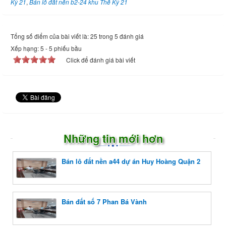
Kỷ 21
,
Bán lô đất nền b2-24 khu Thế Kỷ 21
Tổng số điểm của bài viết là: 25 trong 5 đánh giá
Xếp hạng:
5
-
5
phiếu bầu
Click để đánh giá bài viết
Những tin mới hơn
Bán lô đất nền a44 dự án Huy Hoàng Quận 2
Bán đất số 7 Phan Bá Vành