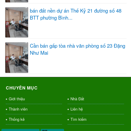
bán đất nền dự án Thế Kỷ 21 đường số 48
BTT phường Bình...
Cần bán gấp tòa nhà văn phòng số 23 Đặng
Như Mai
CHUYÊN MỤC
Giới thiệu
Nhà Đất
Thành viên
Liên hệ
Thống kê
Tìm kiếm