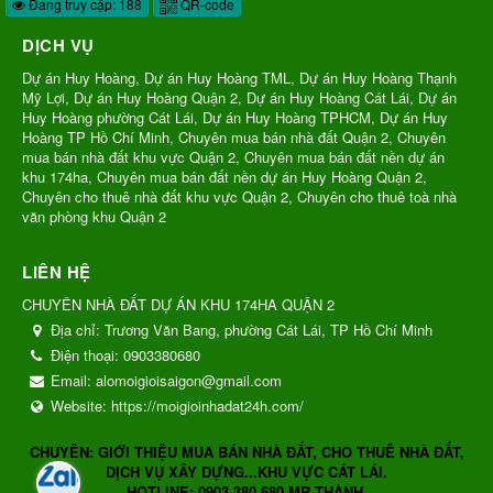
Đang truy cập: 188
QR-code
DỊCH VỤ
Dự án Huy Hoàng, Dự án Huy Hoàng TML, Dự án Huy Hoàng Thạnh
Mỹ Lợi, Dự án Huy Hoàng Quận 2, Dự án Huy Hoàng Cát Lái, Dự án
Huy Hoàng phường Cát Lái, Dự án Huy Hoàng TPHCM, Dự án Huy
Hoàng TP Hồ Chí Minh, Chuyên mua bán nhà đất Quận 2, Chuyên
mua bán nhà đất khu vực Quận 2, Chuyên mua bán đất nền dự án
khu 174ha, Chuyên mua bán đất nền dự án Huy Hoàng Quận 2,
Chuyên cho thuê nhà đất khu vực Quận 2, Chuyên cho thuê toà nhà
văn phòng khu Quận 2
LIÊN HỆ
CHUYÊN NHÀ ĐẤT DỰ ÁN KHU 174HA QUẬN 2
Địa chỉ:
Trương Văn Bang, phường Cát Lái, TP Hồ Chí Minh
Điện thoại:
0903380680
Email:
alomoigioisaigon@gmail.com
Website:
https://moigioinhadat24h.com/
CHUYÊN: GIỚI THIỆU MUA BÁN NHÀ ĐẤT, CHO THUÊ NHÀ ĐẤT,
DỊCH VỤ XÂY DỰNG...KHU VỰC CÁT LÁI.
HOTLINE: 0903 380 680 MR THÀNH