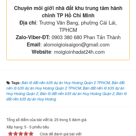
Chuyên môi giới nhà đất khu trung tâm hành
chính TP Hồ Chí Minh
: Trương Văn Bang, phường Cái Lái,
Địa chỉ
TPHCM
0903 380 680 Phan Tấn Thành
Zalo-Viber-ĐT:
: alomoigioisaigon@gmail.com
Email
: moigioinhadat24h.com
Website
Tags:
Bán lô đất nền b35 dự án Huy Hoàng Quận 2 TPHCM
,
Bán đất
nền lô b35 dự án Huy Hoàng Quận 2 TPHCM
,
Bán đất nền lô b35 dự án
Huy Hoàng Quận 2
,
Bán lô đất nền b35 dự án Huy Hoàng Quận 2
,
Bán lô
đất nền b35 dự án Huy Hoàng
Tổng số điểm của bài viết là: 25 trong 5 đánh giá
Xếp hạng:
5
-
5
phiếu bầu
Click để đánh giá bài viết