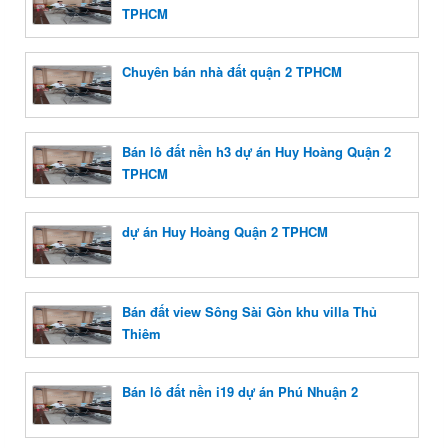
TPHCM
Chuyên bán nhà đất quận 2 TPHCM
Bán lô đất nền h3 dự án Huy Hoàng Quận 2
TPHCM
dự án Huy Hoàng Quận 2 TPHCM
Bán đất view Sông Sài Gòn khu villa Thủ
Thiêm
Bán lô đất nền i19 dự án Phú Nhuận 2