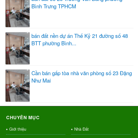
Bình Trưng TPHCM
bán đất nền dự án Thế Kỷ 21 đường số 48
BTT phường Bình...
Cần bán gấp tòa nhà văn phòng số 23 Đặng
Như Mai
CHUYÊN MỤC
Giới thiệu
Nhà Đất