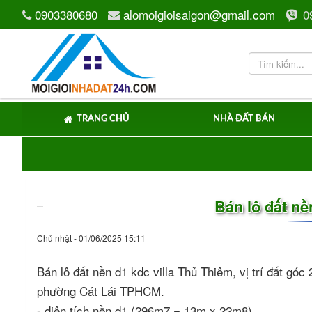
0903380680
alomoigioisaigon@gmail.com
0
TRANG CHỦ
NHÀ ĐẤT BÁN
Bán lô đất nề
Chủ nhật - 01/06/2025 15:11
Bán lô đất nền d1 kdc villa Thủ Thiêm, vị trí đất g
phường Cát Lái TPHCM.
- diện tích nền d1 (296m7 = 13m x 22m8)