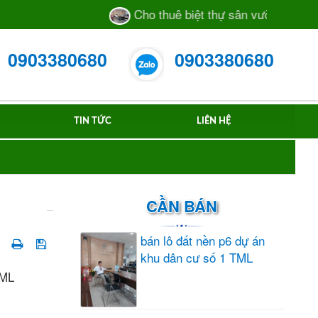
Cho thuê biệt thự sân vườn số 55/28 
0903380680
0903380680
TIN TỨC
LIÊN HỆ
CẦN BÁN
bán lô đất nền p6 dự án
khu dân cư số 1 TML
TML