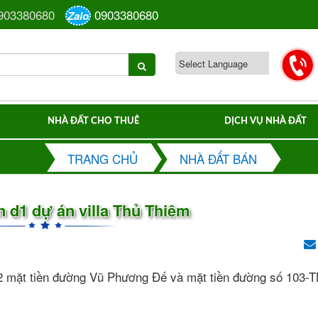
903380680
0903380680
Zalo
NHÀ ĐẤT CHO THUÊ
DỊCH VỤ NHÀ ĐẤT
TRANG CHỦ
NHÀ ĐẤT BÁN
n d1 dự án villa Thủ Thiêm
óc 2 mặt tiền đường Vũ Phương Đế và mặt tiền đường số 103-