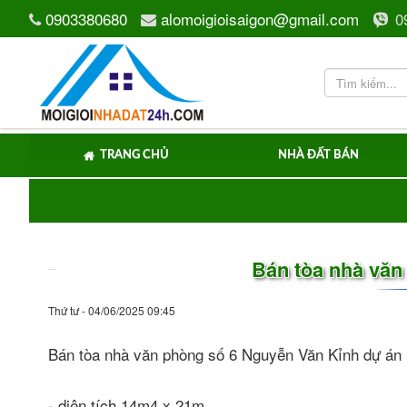
0903380680
alomoigioisaigon@gmail.com
0
TRANG CHỦ
NHÀ ĐẤT BÁN
Bán tòa nhà văn
Thứ tư - 04/06/2025 09:45
Bán tòa nhà văn phòng số 6 Nguyễn Văn Kỉnh dự á
- diện tích 14m4 x 21m.