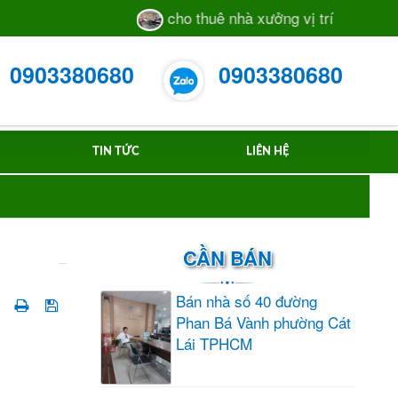
cho thuê nhà xưởng vị trí sát mặt tiền
0903380680
0903380680
TIN TỨC
LIÊN HỆ
CẦN BÁN
Bán nhà số 40 đường
Phan Bá Vành phường Cát
Lái TPHCM