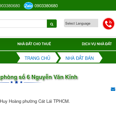
903380680
0903380680
Zalo
NHÀ ĐẤT CHO THUÊ
DỊCH VỤ NHÀ ĐẤT
TRANG CHỦ
NHÀ ĐẤT BÁN
 phòng số 6 Nguyễn Văn Kỉnh
n Huy Hoàng phường Cát Lái TPHCM.