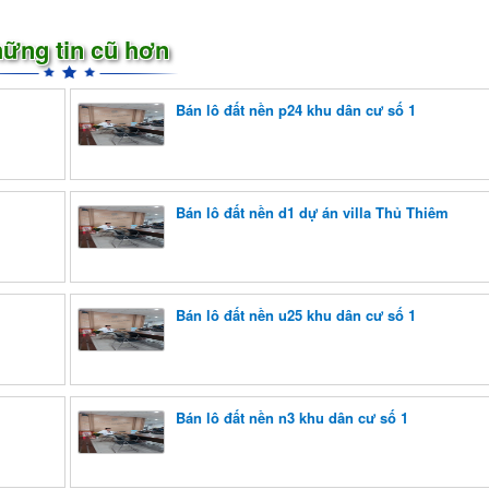
ững tin cũ hơn
Bán lô đất nền p24 khu dân cư số 1
Bán lô đất nền d1 dự án villa Thủ Thiêm
Bán lô đất nền u25 khu dân cư số 1
Bán lô đất nền n3 khu dân cư số 1