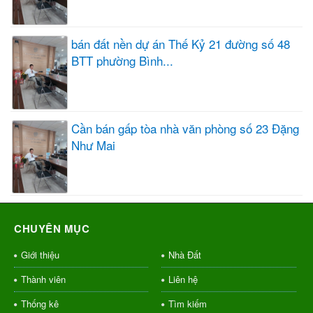
bán đất nền dự án Thế Kỷ 21 đường số 48
BTT phường Bình...
Cần bán gấp tòa nhà văn phòng số 23 Đặng
Như Mai
CHUYÊN MỤC
Giới thiệu
Nhà Đất
Thành viên
Liên hệ
Thống kê
Tìm kiếm