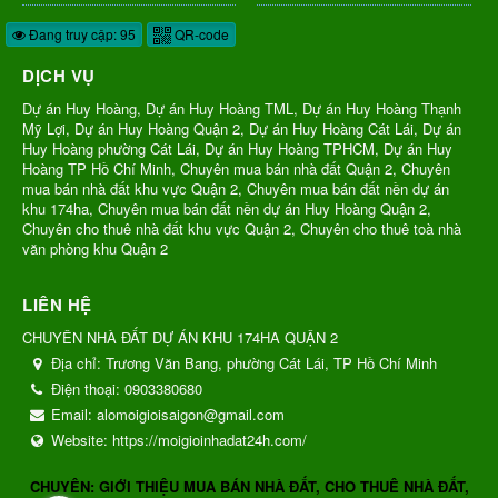
Đang truy cập: 95
QR-code
DỊCH VỤ
Dự án Huy Hoàng, Dự án Huy Hoàng TML, Dự án Huy Hoàng Thạnh
Mỹ Lợi, Dự án Huy Hoàng Quận 2, Dự án Huy Hoàng Cát Lái, Dự án
Huy Hoàng phường Cát Lái, Dự án Huy Hoàng TPHCM, Dự án Huy
Hoàng TP Hồ Chí Minh, Chuyên mua bán nhà đất Quận 2, Chuyên
mua bán nhà đất khu vực Quận 2, Chuyên mua bán đất nền dự án
khu 174ha, Chuyên mua bán đất nền dự án Huy Hoàng Quận 2,
Chuyên cho thuê nhà đất khu vực Quận 2, Chuyên cho thuê toà nhà
văn phòng khu Quận 2
LIÊN HỆ
CHUYÊN NHÀ ĐẤT DỰ ÁN KHU 174HA QUẬN 2
Địa chỉ:
Trương Văn Bang, phường Cát Lái, TP Hồ Chí Minh
Điện thoại:
0903380680
Email:
alomoigioisaigon@gmail.com
Website:
https://moigioinhadat24h.com/
CHUYÊN: GIỚI THIỆU MUA BÁN NHÀ ĐẤT, CHO THUÊ NHÀ ĐẤT,