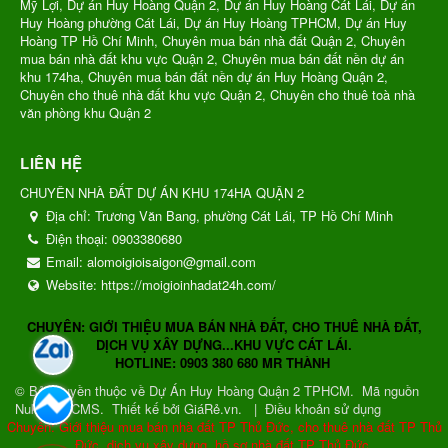
Mỹ Lợi, Dự án Huy Hoàng Quận 2, Dự án Huy Hoàng Cát Lái, Dự án
Huy Hoàng phường Cát Lái, Dự án Huy Hoàng TPHCM, Dự án Huy
Hoàng TP Hồ Chí Minh, Chuyên mua bán nhà đất Quận 2, Chuyên
mua bán nhà đất khu vực Quận 2, Chuyên mua bán đất nền dự án
khu 174ha, Chuyên mua bán đất nền dự án Huy Hoàng Quận 2,
Chuyên cho thuê nhà đất khu vực Quận 2, Chuyên cho thuê toà nhà
văn phòng khu Quận 2
LIÊN HỆ
CHUYÊN NHÀ ĐẤT DỰ ÁN KHU 174HA QUẬN 2
Địa chỉ:
Trương Văn Bang, phường Cát Lái, TP Hồ Chí Minh
Điện thoại:
0903380680
Email:
alomoigioisaigon@gmail.com
Website:
https://moigioinhadat24h.com/
CHUYÊN: GIỚI THIỆU MUA BÁN NHÀ ĐẤT, CHO THUÊ NHÀ ĐẤT,
DỊCH VỤ XÂY DỰNG...KHU VỰC CÁT LÁI.
HOTLINE: 0903 380 680 MR THÀNH
© Bản quyền thuộc về
Dự Án Huy Hoàng Quận 2 TPHCM
.
Mã nguồn
NukeViet CMS
.
Thiết kế bởi GiáRẻ.vn.
|
Điều khoản sử dụng
Chuyên: Giới thiệu mua bán nhà đất TP Thủ Đức, cho thuê nhà đất TP Thủ
Đức, dịch vụ xây dựng, hồ sơ nhà đất TP Thủ Đức.