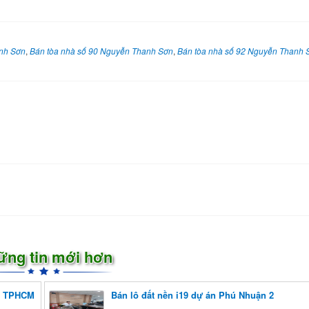
nh Sơn
,
Bán tòa nhà số 90 Nguyễn Thanh Sơn
,
Bán tòa nhà số 92 Nguyễn Thanh 
ững tin mới hơn
ái TPHCM
Bán lô đất nền i19 dự án Phú Nhuận 2