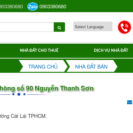
903380680
0903380680
Zalo
NHÀ ĐẤT CHO THUÊ
DỊCH VỤ NHÀ ĐẤT
TRANG CHỦ
NHÀ ĐẤT BÁN
phòng số 90 Nguyễn Thanh Sơn
hường Cát Lái TPHCM.