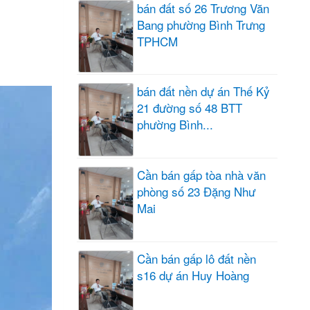
bán đất số 26 Trương Văn
Bang phường Bình Trưng
TPHCM
bán đất nền dự án Thế Kỷ
21 đường số 48 BTT
phường Bình...
Cần bán gấp tòa nhà văn
phòng số 23 Đặng Như
Mai
Cần bán gấp lô đất nền
s16 dự án Huy Hoàng