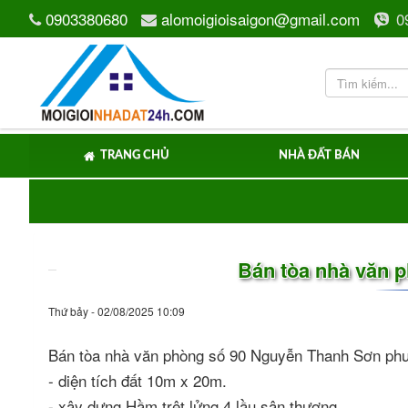
0903380680
alomoigioisaigon@gmail.com
0
TRANG CHỦ
NHÀ ĐẤT BÁN
Bán tòa nhà văn 
Thứ bảy - 02/08/2025 10:09
Bán tòa nhà văn phòng số 90 Nguyễn Thanh Sơn p
- diện tích đất 10m x 20m.
- xây dựng Hầm trệt lửng 4 lầu sân thượng.