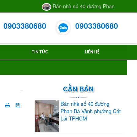
Bán nhà số 40 đường Phan Bá Vành phườ
0903380680
0903380680
TIN TỨC
LIÊN HỆ
CẦN BÁN
Bán nhà số 40 đường
Phan Bá Vành phường Cát
Lái TPHCM