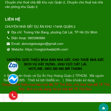
Chuyên cho thuê nhà đất khu vực Quận 2, Chuyên cho thuê toà nhà
văn phòng khu Quận 2
LIÊN HỆ
CHUYÊN NHÀ ĐẤT DỰ ÁN KHU 174HA QUẬN 2
Địa chỉ:
Trương Văn Bang, phường Cát Lái, TP Hồ Chí Minh
Điện thoại:
0903380680
Email:
alomoigioisaigon@gmail.com
Website:
https://moigioinhadat24h.com/
CHUYÊN: GIỚI THIỆU MUA BÁN NHÀ ĐẤT, CHO THUÊ NHÀ ĐẤT,
DỊCH VỤ XÂY DỰNG...KHU VỰC CÁT LÁI.
HOTLINE: 0903 380 680 MR THÀNH
© Bản quyền thuộc về
Dự Án Huy Hoàng Quận 2 TPHCM
.
Mã nguồn
NukeViet CMS
.
Thiết kế bởi GiáRẻ.vn.
|
Điều khoản sử dụng
Chuyên: Giới thiệu mua bán nhà đất TP Thủ Đức, cho thuê nhà đất TP Thủ
Đức, dịch vụ xây dựng, hồ sơ nhà đất TP Thủ Đức.
Gửi phản hồi