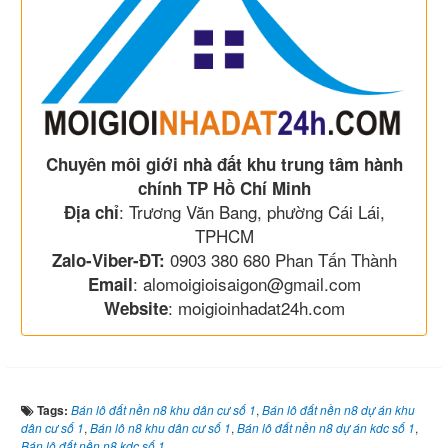
Chuyên môi giới nhà đất khu trung tâm hành
chính TP Hồ Chí Minh
: Trương Văn Bang, phường Cái Lái,
Địa chỉ
TPHCM
0903 380 680 Phan Tấn Thành
Zalo-Viber-ĐT:
: alomoigioisaigon@gmail.com
Email
: moigioinhadat24h.com
Website
Tags:
Bán lô đất nền n8 khu dân cư số 1
,
Bán lô đất nền n8 dự án khu
dân cư số 1
,
Bán lô n8 khu dân cư số 1
,
Bán lô đất nền n8 dự án kdc số 1
,
Bán lô đất nền n8 kdc số 1