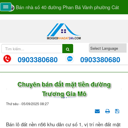
Bán nhà số 40 đường Phan Bá Vành phường Cát Lái 
0903380680
0903380680
Chuyên bán đất mặt tiền đường
Trương Gia Mô
Thứ sáu - 05/09/2025 08:27
Bán lô đất nền n56 khu dân cư số 1, vị trí nền đất mặt