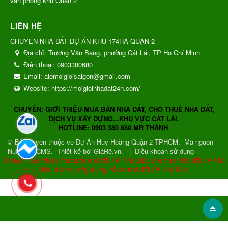
văn phòng khu Quận 2
LIÊN HỆ
CHUYÊN NHÀ ĐẤT DỰ ÁN KHU 174HA QUẬN 2
Địa chỉ:
Trương Văn Bang, phường Cát Lái, TP Hồ Chí Minh
Điện thoại:
0903380680
Email:
alomoigioisaigon@gmail.com
Website:
https://moigioinhadat24h.com/
CHUYÊN: GIỚI THIỆU MUA BÁN NHÀ ĐẤT, CHO THUÊ NHÀ ĐẤT,
DỊCH VỤ XÂY DỰNG...KHU VỰC CÁT LÁI.
HOTLINE: 0903 380 680 MR THÀNH
© Bản quyền thuộc về
Dự Án Huy Hoàng Quận 2 TPHCM
.
Mã nguồn
NukeViet CMS
.
Thiết kế bởi GiáRẻ.vn.
|
Điều khoản sử dụng
Chuyên: Giới thiệu mua bán nhà đất TP Thủ Đức, cho thuê nhà đất TP Thủ
Đức, dịch vụ xây dựng, hồ sơ nhà đất TP Thủ Đức.
Gửi phản hồi