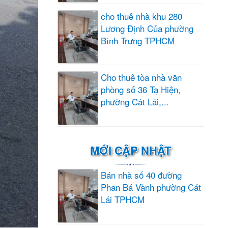
cho thuê nhà khu 280
Lương Định Của phường
Bình Trưng TPHCM
Cho thuê tòa nhà văn
phòng số 36 Tạ Hiện,
phường Cát Lái,...
MỚI CẬP NHẬT
Bán nhà số 40 đường
Phan Bá Vành phường Cát
Lái TPHCM