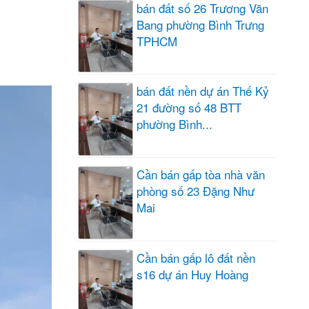
bán đất số 26 Trương Văn
Bang phường Bình Trưng
TPHCM
bán đất nền dự án Thế Kỷ
21 đường số 48 BTT
phường Bình...
Cần bán gấp tòa nhà văn
phòng số 23 Đặng Như
Mai
Cần bán gấp lô đất nền
s16 dự án Huy Hoàng