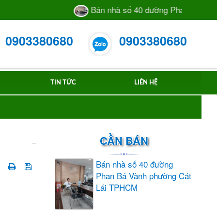
Bán nhà số 40 đường Phan Bá Vành phườ
0903380680
0903380680
TIN TỨC
LIÊN HỆ
CẦN BÁN
Bán nhà số 40 đường
Phan Bá Vành phường Cát
Lái TPHCM