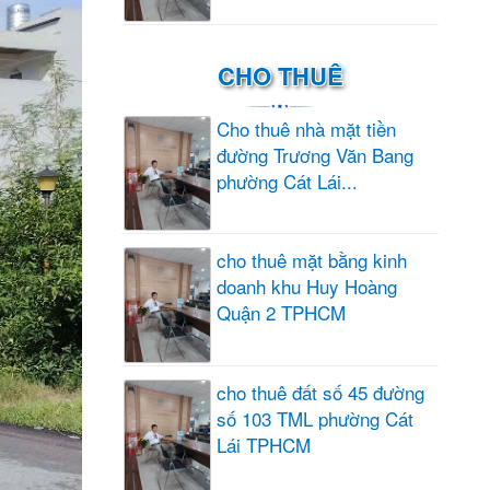
CHO THUÊ
Cho thuê nhà mặt tiền
đường Trương Văn Bang
phường Cát Lái...
cho thuê mặt bằng kinh
doanh khu Huy Hoàng
Quận 2 TPHCM
cho thuê đất số 45 đường
số 103 TML phường Cát
Lái TPHCM