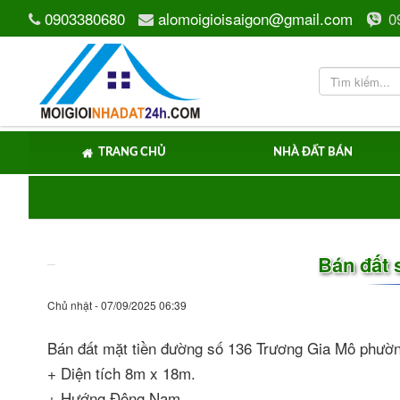
0903380680
alomoigioisaigon@gmail.com
0
TRANG CHỦ
NHÀ ĐẤT BÁN
Bán đất 
Chủ nhật - 07/09/2025 06:39
Bán đất mặt tiền đường số 136 Trương Gia Mô phư
+ Diện tích 8m x 18m.
+ Hướng Đông Nam.