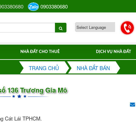
903380680
0903380680
Zalo
NHÀ ĐẤT CHO THUÊ
DỊCH VỤ NHÀ ĐẤT
TRANG CHỦ
NHÀ ĐẤT BÁN
số 136 Trương Gia Mô
ờng Cát Lái TPHCM.