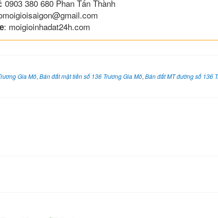
0903 380 680 Phan Tấn Thành
:
lomoigioisaigon@gmail.com
: moigioinhadat24h.com
e
Trương Gia Mô
,
Bán đất mặt tiền số 136 Trương Gia Mô
,
Bán đất MT đường số 136 T