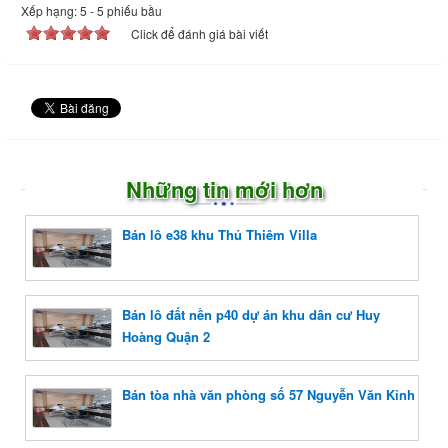
Xếp hạng:
5
-
5
phiếu bầu
Click để đánh giá bài viết
Những tin mới hơn
Bán lô e38 khu Thủ Thiêm Villa
Bán lô đất nền p40 dự án khu dân cư Huy
Hoàng Quận 2
Bán tòa nhà văn phòng số 57 Nguyễn Văn Kỉnh