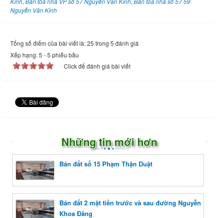
Kỉnh
,
Bán tòa nhà VP số 57 Nguyễn Văn Kỉnh
,
Bán tòa nhà số 57 59
Nguyễn Văn Kỉnh
Tổng số điểm của bài viết là: 25 trong 5 đánh giá
Xếp hạng:
5
-
5
phiếu bầu
Click để đánh giá bài viết
Những tin mới hơn
Bán đất số 15 Phạm Thận Duật
Bán đất 2 mặt tiền trước và sau đường Nguyễn
Khoa Đăng