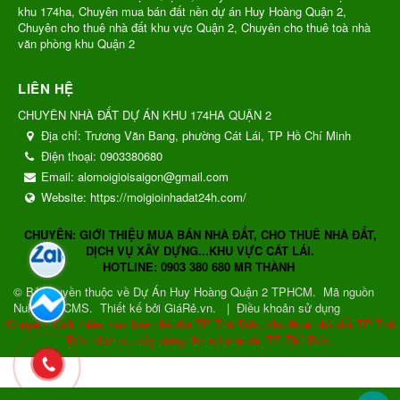
khu 174ha, Chuyên mua bán đất nền dự án Huy Hoàng Quận 2,
Chuyên cho thuê nhà đất khu vực Quận 2, Chuyên cho thuê toà nhà
văn phòng khu Quận 2
LIÊN HỆ
CHUYÊN NHÀ ĐẤT DỰ ÁN KHU 174HA QUẬN 2
Địa chỉ:
Trương Văn Bang, phường Cát Lái, TP Hồ Chí Minh
Điện thoại:
0903380680
Email:
alomoigioisaigon@gmail.com
Website:
https://moigioinhadat24h.com/
CHUYÊN: GIỚI THIỆU MUA BÁN NHÀ ĐẤT, CHO THUÊ NHÀ ĐẤT,
DỊCH VỤ XÂY DỰNG...KHU VỰC CÁT LÁI.
HOTLINE: 0903 380 680 MR THÀNH
© Bản quyền thuộc về
Dự Án Huy Hoàng Quận 2 TPHCM
.
Mã nguồn
NukeViet CMS
.
Thiết kế bởi GiáRẻ.vn.
|
Điều khoản sử dụng
Chuyên: Giới thiệu mua bán nhà đất TP Thủ Đức, cho thuê nhà đất TP Thủ
Đức, dịch vụ xây dựng, hồ sơ nhà đất TP Thủ Đức.