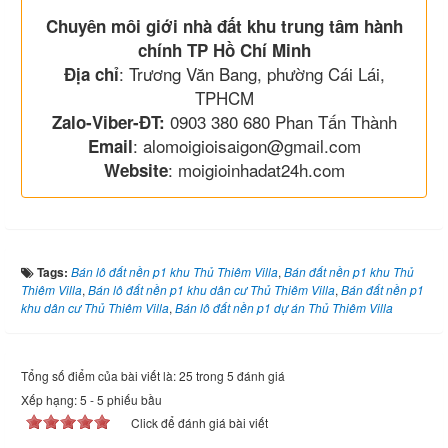
Chuyên môi giới nhà đất khu trung tâm hành
chính TP Hồ Chí Minh
: Trương Văn Bang, phường Cái Lái,
Địa chỉ
TPHCM
0903 380 680 Phan Tấn Thành
Zalo-Viber-ĐT:
: alomoigioisaigon@gmail.com
Email
: moigioinhadat24h.com
Website
Tags:
Bán lô đất nền p1 khu Thủ Thiêm Villa
,
Bán đất nền p1 khu Thủ
Thiêm Villa
,
Bán lô đất nền p1 khu dân cư Thủ Thiêm Villa
,
Bán đất nền p1
khu dân cư Thủ Thiêm Villa
,
Bán lô đất nền p1 dự án Thủ Thiêm Villa
Tổng số điểm của bài viết là: 25 trong 5 đánh giá
Xếp hạng:
5
-
5
phiếu bầu
Click để đánh giá bài viết