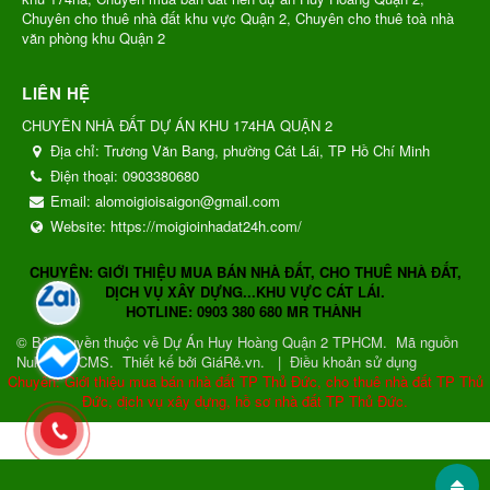
Chuyên cho thuê nhà đất khu vực Quận 2, Chuyên cho thuê toà nhà
văn phòng khu Quận 2
LIÊN HỆ
CHUYÊN NHÀ ĐẤT DỰ ÁN KHU 174HA QUẬN 2
Địa chỉ:
Trương Văn Bang, phường Cát Lái, TP Hồ Chí Minh
Điện thoại:
0903380680
Email:
alomoigioisaigon@gmail.com
Website:
https://moigioinhadat24h.com/
CHUYÊN: GIỚI THIỆU MUA BÁN NHÀ ĐẤT, CHO THUÊ NHÀ ĐẤT,
DỊCH VỤ XÂY DỰNG...KHU VỰC CÁT LÁI.
HOTLINE: 0903 380 680 MR THÀNH
© Bản quyền thuộc về
Dự Án Huy Hoàng Quận 2 TPHCM
.
Mã nguồn
NukeViet CMS
.
Thiết kế bởi GiáRẻ.vn.
|
Điều khoản sử dụng
Chuyên: Giới thiệu mua bán nhà đất TP Thủ Đức, cho thuê nhà đất TP Thủ
Đức, dịch vụ xây dựng, hồ sơ nhà đất TP Thủ Đức.