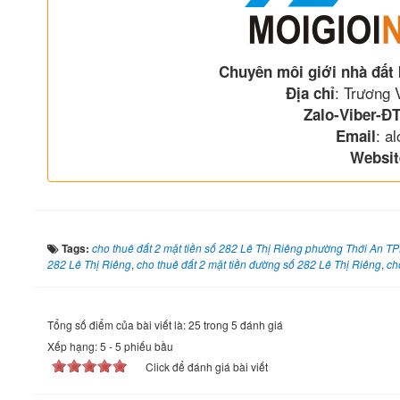
Chuyên môi giới nhà đất
: Trương
Địa chỉ
Zalo-Viber-ĐT
: a
Email
Websit
Tags:
cho thuê đất 2 mặt tiền số 282 Lê Thị Riêng phường Thới An 
282 Lê Thị Riêng
,
cho thuê đất 2 mặt tiền đường số 282 Lê Thị Riêng
,
ch
Tổng số điểm của bài viết là: 25 trong 5 đánh giá
Xếp hạng:
5
-
5
phiếu bầu
Click để đánh giá bài viết