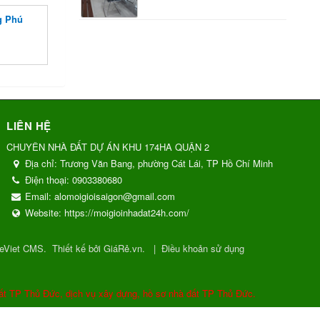
g Phú
LIÊN HỆ
CHUYÊN NHÀ ĐẤT DỰ ÁN KHU 174HA QUẬN 2
Địa chỉ:
Trương Văn Bang, phường Cát Lái, TP Hồ Chí Minh
Điện thoại:
0903380680
Email:
alomoigioisaigon@gmail.com
Website:
https://moigioinhadat24h.com/
eViet CMS
.
Thiết kế bởi GiáRẻ.vn.
|
Điều khoản sử dụng
ất TP Thủ Đức, dịch vụ xây dựng, hồ sơ nhà đất TP Thủ Đức.