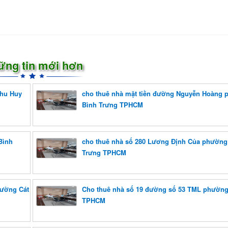
ững tin mới hơn
khu Huy
cho thuê nhà mặt tiền đường Nguyễn Hoàng
Bình Trưng TPHCM
Bình
cho thuê nhà số 280 Lương Định Của phường
Trưng TPHCM
hường Cát
Cho thuê nhà số 19 đường số 53 TML phường
TPHCM