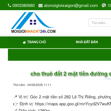
0903380680
alomoigioisaigon@gmail.com
0
TRANG CHỦ
NHÀ ĐẤT BÁN
cho thuê đất 2 mặt tiền đường
Thứ năm - 04/06/2026 11:11
📍 Vị trí: Góc 2 mặt tiền số 282 Lê Thị Riêng, phư
👉 Định vị: https://maps.app.goo.gl/mnYcyd2V7wu
📐 Diện tích: 1280m.