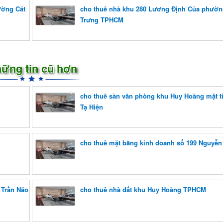
ường Cát
cho thuê nhà khu 280 Lương Định Của phườn
Trưng TPHCM
ững tin cũ hơn
cho thuê sàn văn phòng khu Huy Hoàng mặt 
Tạ Hiện
cho thuê mặt bằng kinh doanh số 199 Nguyễn
 Trần Não
cho thuê nhà đất khu Huy Hoàng TPHCM