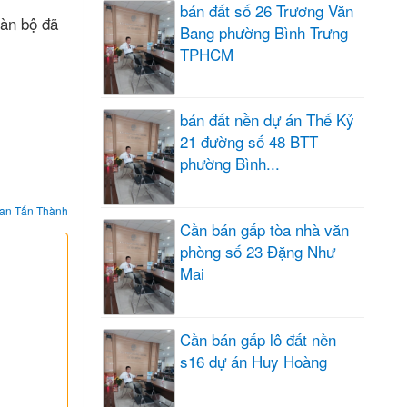
bán đất số 26 Trương Văn
oàn bộ đã
Bang phường Bình Trưng
TPHCM
bán đất nền dự án Thế Kỷ
21 đường số 48 BTT
phường Bình...
an Tấn Thành
Cần bán gấp tòa nhà văn
phòng số 23 Đặng Như
Mai
Cần bán gấp lô đất nền
s16 dự án Huy Hoàng