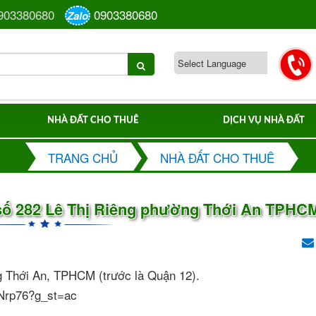
903380680
0903380680
Zalo
NHÀ ĐẤT CHO THUÊ
DỊCH VỤ NHÀ ĐẤT
TRANG CHỦ
NHÀ ĐẤT CHO THUÊ
 số 282 Lê Thị Riêng phường Thới An TPHC
ờng Thới An, TPHCM (trước là Quận 12).
KNrp76?g_st=ac