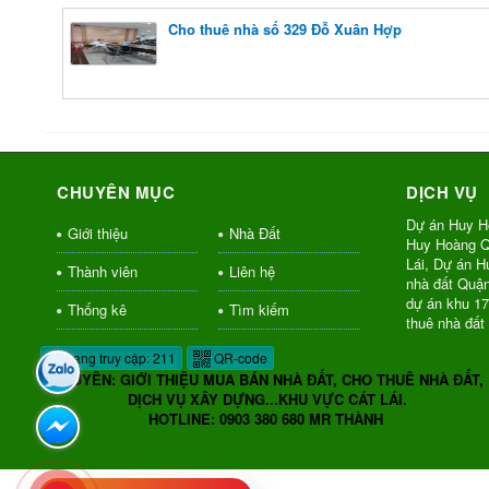
Cho thuê nhà số 329 Đỗ Xuân Hợp
CHUYÊN MỤC
DỊCH VỤ
Dự án Huy H
Giới thiệu
Nhà Đất
Huy Hoàng Q
Lái, Dự án 
Thành viên
Liên hệ
nhà đất Quậ
dự án khu 1
Thống kê
Tìm kiếm
thuê nhà đất
Đang truy cập: 211
QR-code
CHUYÊN: GIỚI THIỆU MUA BÁN NHÀ ĐẤT, CHO THUÊ NHÀ ĐẤT,
DỊCH VỤ XÂY DỰNG...KHU VỰC CÁT LÁI.
HOTLINE: 0903 380 680 MR THÀNH