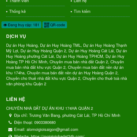
Thành viên
Liên hệ
Thống kê
Tìm kiếm
Đang truy cập: 181
QR-code
DỊCH VỤ
Dự án Huy Hoàng, Dự án Huy Hoàng TML, Dự án Huy Hoàng Thạnh
Mỹ Lợi, Dự án Huy Hoàng Quận 2, Dự án Huy Hoàng Cát Lái, Dự án
Huy Hoàng phường Cát Lái, Dự án Huy Hoàng TPHCM, Dự án Huy
Hoàng TP Hồ Chí Minh, Chuyên mua bán nhà đất Quận 2, Chuyên
mua bán nhà đất khu vực Quận 2, Chuyên mua bán đất nền dự án
khu 174ha, Chuyên mua bán đất nền dự án Huy Hoàng Quận 2,
Chuyên cho thuê nhà đất khu vực Quận 2, Chuyên cho thuê toà nhà
văn phòng khu Quận 2
LIÊN HỆ
CHUYÊN NHÀ ĐẤT DỰ ÁN KHU 174HA QUẬN 2
Địa chỉ:
Trương Văn Bang, phường Cát Lái, TP Hồ Chí Minh
Điện thoại:
0903380680
Email:
alomoigioisaigon@gmail.com
Website:
https://moigioinhadat24h.com/