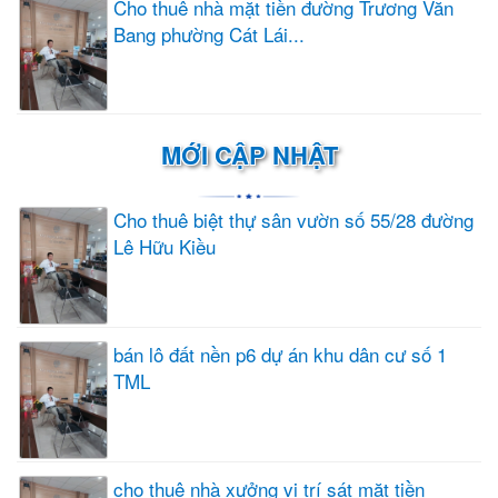
Cho thuê nhà mặt tiền đường Trương Văn
Bang phường Cát Lái...
MỚI CẬP NHẬT
Cho thuê biệt thự sân vườn số 55/28 đường
Lê Hữu Kiều
bán lô đất nền p6 dự án khu dân cư số 1
TML
cho thuê nhà xưởng vị trí sát mặt tiền