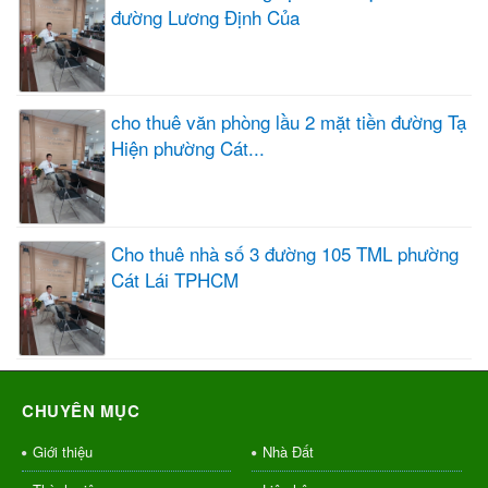
đường Lương Định Của
cho thuê văn phòng lầu 2 mặt tiền đường Tạ
Hiện phường Cát...
Cho thuê nhà số 3 đường 105 TML phường
Cát Lái TPHCM
CHUYÊN MỤC
Giới thiệu
Nhà Đất