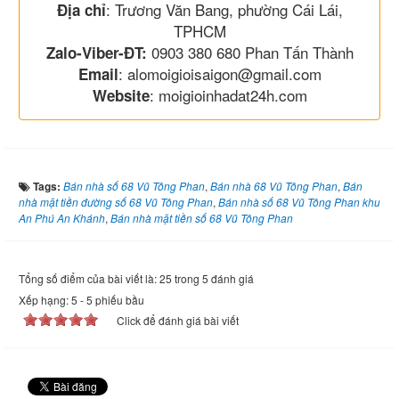
: Trương Văn Bang, phường Cái Lái,
Địa chỉ
TPHCM
0903 380 680 Phan Tấn Thành
Zalo-Viber-ĐT:
: alomoigioisaigon@gmail.com
Email
: moigioinhadat24h.com
Website
Tags:
Bán nhà số 68 Vũ Tông Phan
,
Bán nhà 68 Vũ Tông Phan
,
Bán
nhà mặt tiền đường số 68 Vũ Tông Phan
,
Bán nhà số 68 Vũ Tông Phan khu
An Phú An Khánh
,
Bán nhà mặt tiền số 68 Vũ Tông Phan
Tổng số điểm của bài viết là: 25 trong 5 đánh giá
Xếp hạng:
5
-
5
phiếu bầu
Click để đánh giá bài viết