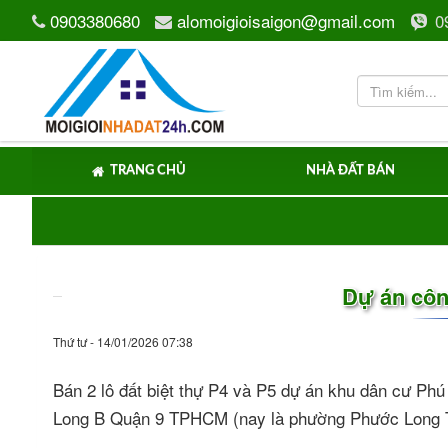
0903380680
alomoigioisaigon@gmail.com
0
TRANG CHỦ
NHÀ ĐẤT BÁN
Dự án côn
Thứ tư - 14/01/2026 07:38
Bán 2 lô đất biệt thự P4 và P5 dự án khu dân cư Ph
Long B Quận 9 TPHCM (nay là phường Phước Long 