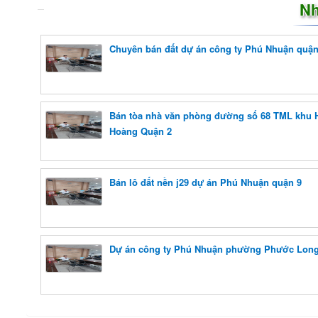
Nh
Chuyên bán đất dự án công ty Phú Nhuận quận
Bán tòa nhà văn phòng đường số 68 TML khu 
Hoàng Quận 2
Bán lô đất nền j29 dự án Phú Nhuận quận 9
Dự án công ty Phú Nhuận phường Phước Lo