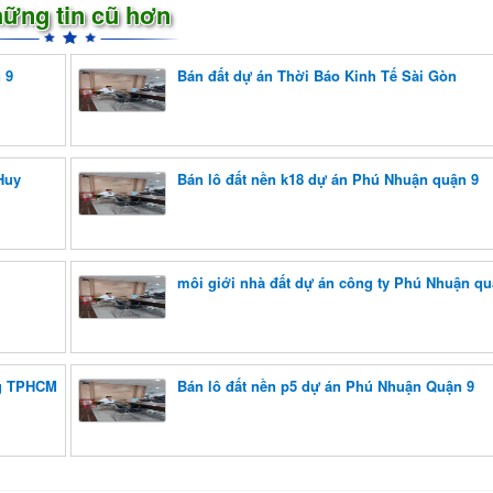
ững tin cũ hơn
 9
Bán đất dự án Thời Báo Kinh Tế Sài Gòn
Huy
Bán lô đất nền k18 dự án Phú Nhuận quận 9
môi giới nhà đất dự án công ty Phú Nhuận qu
ng TPHCM
Bán lô đất nền p5 dự án Phú Nhuận Quận 9