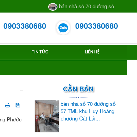
bán nhà số 70 đường số 57 TML khu
0903380680
0903380680
TIN TỨC
LIÊN HỆ
CẦN BÁN
bán nhà số 70 đường số
57 TML khu Huy Hoàng
phường Cát Lái...
ường Phước