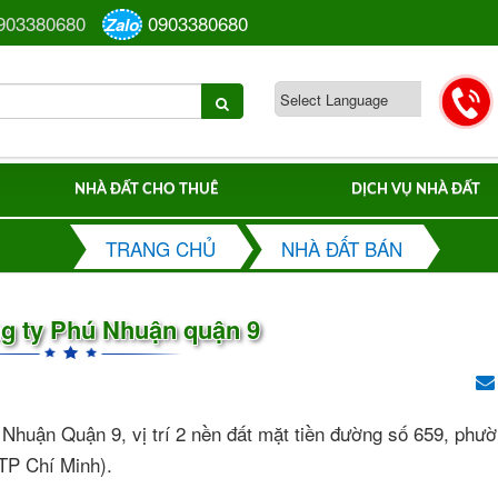
903380680
0903380680
Zalo
NHÀ ĐẤT CHO THUÊ
DỊCH VỤ NHÀ ĐẤT
TRANG CHỦ
NHÀ ĐẤT BÁN
g ty Phú Nhuận quận 9
ú Nhuận Quận 9, vị trí 2 nền đất mặt tiền đường số 659, ph
TP Chí Minh).