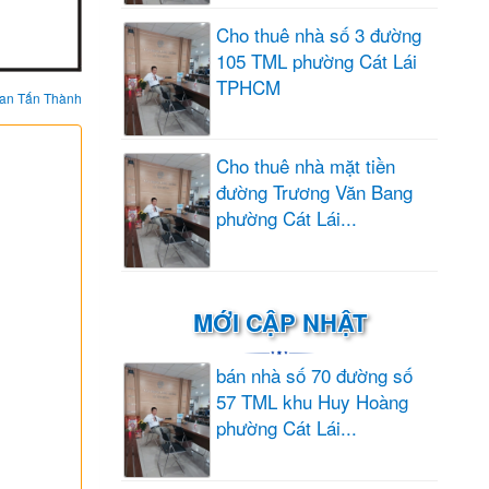
Cho thuê nhà số 3 đường
105 TML phường Cát Lái
TPHCM
an Tấn Thành
Cho thuê nhà mặt tiền
đường Trương Văn Bang
phường Cát Lái...
MỚI CẬP NHẬT
bán nhà số 70 đường số
57 TML khu Huy Hoàng
phường Cát Lái...