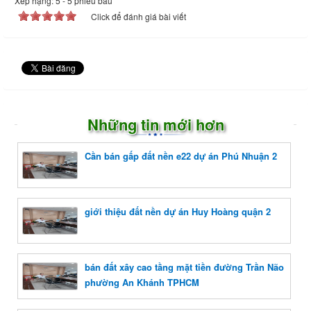
Xếp hạng:
5
-
5
phiếu bầu
Click để đánh giá bài viết
Những tin mới hơn
Cần bán gấp đất nền e22 dự án Phú Nhuận 2
giới thiệu đất nền dự án Huy Hoàng quận 2
bán đất xây cao tầng mặt tiền đường Trần Não
phường An Khánh TPHCM