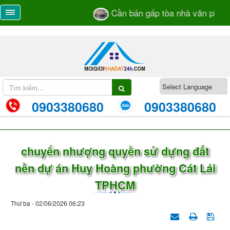
Cần bán gấp tòa nhà văn phòng 
0903380680
0903380680
chuyển nhượng quyền sử dựng đất
nền dự án Huy Hoàng phường Cát Lái
TPHCM
Thứ ba - 02/06/2026 06:23