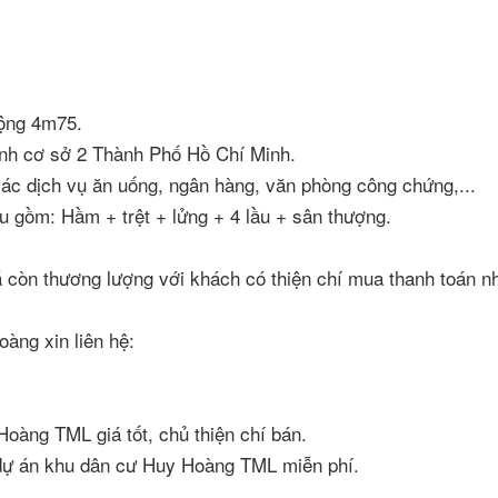
rộng 4m75.
ính cơ sở 2 Thành Phố Hồ Chí Minh.
các dịch vụ ăn uống, ngân hàng, văn phòng công chứng,...
u gồm: Hầm + trệt + lửng + 4 lầu + sân thượng.
giá còn thương lượng với khách có thiện chí mua thanh toán n
àng xin liên hệ:
Hoàng TML giá tốt, chủ thiện chí bán.
 dự án khu dân cư Huy Hoàng TML miễn phí.