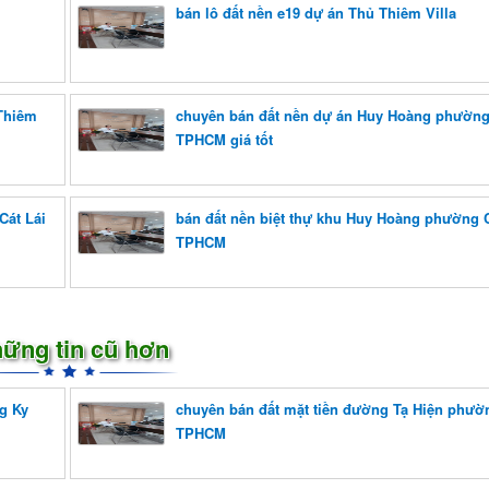
bán lô đất nền e19 dự án Thủ Thiêm Villa
 Thiêm
chuyên bán đất nền dự án Huy Hoàng phường
TPHCM giá tốt
Cát Lái
bán đất nền biệt thự khu Huy Hoàng phường C
TPHCM
ững tin cũ hơn
g Ky
chuyên bán đất mặt tiền đường Tạ Hiện phườn
TPHCM