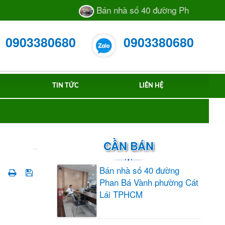
Bán nhà số 40 đường Phan Bá Vành phư
0903380680
0903380680
TIN TỨC
LIÊN HỆ
CẦN BÁN
Bán nhà số 40 đường
Phan Bá Vành phường Cát
Lái TPHCM