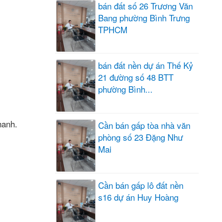
bán đất số 26 Trương Văn
Bang phường Bình Trưng
TPHCM
bán đất nền dự án Thế Kỷ
21 đường số 48 BTT
phường Bình...
hanh.
Cần bán gấp tòa nhà văn
phòng số 23 Đặng Như
Mai
Cần bán gấp lô đất nền
s16 dự án Huy Hoàng