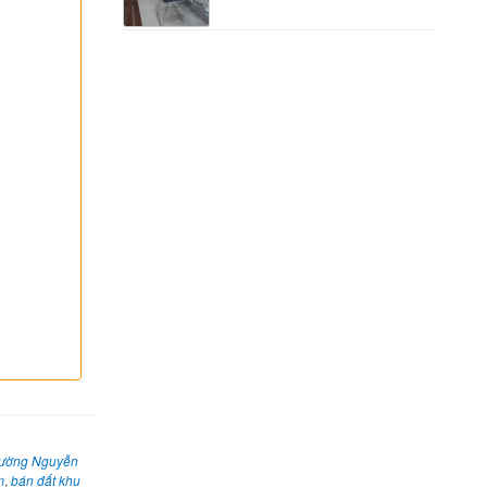
 đường Nguyễn
m
,
bán đất khu