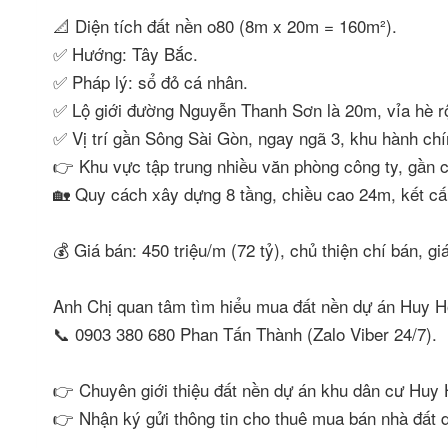
📐 Diện tích đất nền o80 (8m x 20m = 160m²).
✅ Hướng: Tây Bắc.
✅ Pháp lý: sổ đỏ cá nhân.
✅ Lộ giới đường Nguyễn Thanh Sơn là 20m, vỉa hè 
✅ Vị trí gần Sông Sài Gòn, ngay ngã 3, khu hành ch
👉 Khu vực tập trung nhiều văn phòng công ty, gần 
🏡 Quy cách xây dựng 8 tầng, chiều cao 24m, kết cấ
💰 Giá bán: 450 triệu/m (72 tỷ), chủ thiện chí bán, 
Anh Chị quan tâm tìm hiểu mua đất nền dự án Huy Ho
📞 0903 380 680 Phan Tấn Thành (Zalo Viber 24/7).
👉 Chuyên giới thiệu đất nền dự án khu dân cư Huy 
👉 Nhận ký gửi thông tin cho thuê mua bán nhà đất