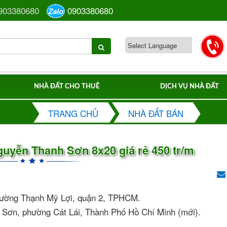
903380680
0903380680
Zalo
NHÀ ĐẤT CHO THUÊ
DỊCH VỤ NHÀ ĐẤT
TRANG CHỦ
NHÀ ĐẤT BÁN
Nguyễn Thanh Sơn 8x20 giá rẻ 450 tr/m
hường Thạnh Mỹ Lợi, quận 2, TPHCM.
h Sơn, phường Cát Lái, Thành Phố Hồ Chí Minh (mới).