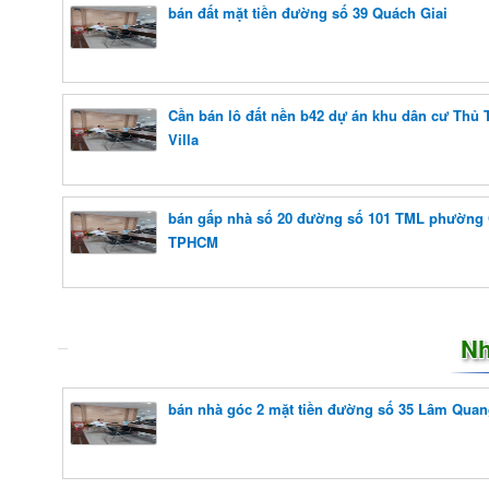
bán đất mặt tiền đường số 39 Quách Giai
Cần bán lô đất nền b42 dự án khu dân cư Thủ
Villa
bán gấp nhà số 20 đường số 101 TML phường 
TPHCM
Nh
bán nhà góc 2 mặt tiền đường số 35 Lâm Quan