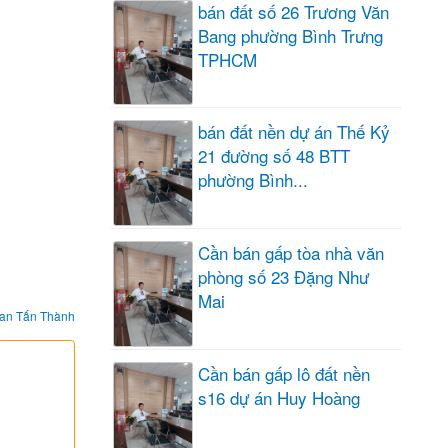
bán đất số 26 Trương Văn
Bang phường Bình Trưng
TPHCM
bán đất nền dự án Thế Kỷ
21 đường số 48 BTT
phường Bình...
Cần bán gấp tòa nhà văn
phòng số 23 Đặng Như
Mai
an Tấn Thành
Cần bán gấp lô đất nền
s16 dự án Huy Hoàng