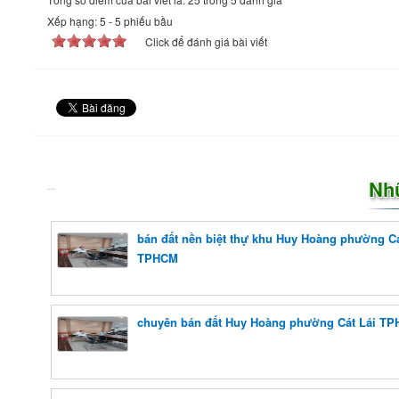
Xếp hạng:
5
-
5
phiếu bầu
Click để đánh giá bài viết
Nh
bán đất nền biệt thự khu Huy Hoàng phường Cá
TPHCM
chuyên bán đất Huy Hoàng phường Cát Lái T