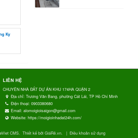
ng Ky
LIÊN HỆ
CHUYÊN NHÀ ĐẤT DỰ ÁN KHU 174HA QUẬN 2
Địa chỉ:
Trương Văn Bang, phường Cát Lái, TP Hồ Chí Minh
Điện thoại:
0903380680
Email:
alomoigioisaigon@gmail.com
Website:
https://moigioinhadat24h.com/
eViet CMS
.
Thiết kế bởi GiáRẻ.vn.
|
Điều khoản sử dụng