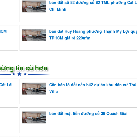
bán đất số 82 đường số 82 TML phường Cát L
Chí Minh
PHCM
bán đất Huy Hoàng phường Thạnh Mỹ Lợi quậ
TPHCM giá rẻ 220tr/m
ững tin cũ hơn
át Lái
Cần bán lô đất nền b42 dự án khu dân cư Th
Villa
bán đất mặt tiền đường số 39 Quách Giai