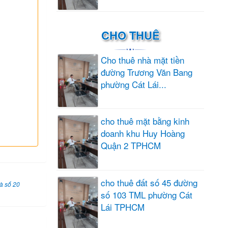
CHO THUÊ
Cho thuê nhà mặt tiền
đường Trương Văn Bang
phường Cát Lái...
cho thuê mặt bằng kinh
doanh khu Huy Hoàng
Quận 2 TPHCM
cho thuê đất số 45 đường
à số 20
số 103 TML phường Cát
Lái TPHCM