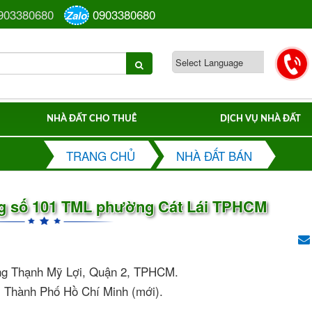
903380680
0903380680
Zalo
NHÀ ĐẤT CHO THUÊ
DỊCH VỤ NHÀ ĐẤT
TRANG CHỦ
NHÀ ĐẤT BÁN
ng số 101 TML phường Cát Lái TPHCM
ờng Thạnh Mỹ Lợi, Quận 2, TPHCM.
, Thành Phố Hồ Chí Minh (mới).