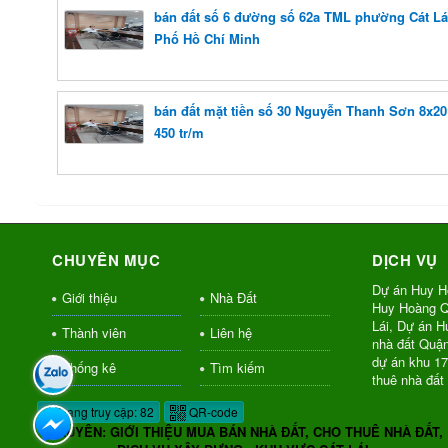
bán đất số 6 đường số 62a TML phường Cát Lá
Phố Hồ Chí Minh
bán đất mặt tiền số 30 Nguyễn Thanh Sơn 8x20 
450 tr/m
CHUYÊN MỤC
DỊCH VỤ
Dự án Huy H
Giới thiệu
Nhà Đất
Huy Hoàng Q
Lái, Dự án 
Thành viên
Liên hệ
nhà đất Quậ
dự án khu 1
Thống kê
Tìm kiếm
thuê nhà đất
Đang truy cập: 82
QR-code
CHUYÊN: GIỚI THIỆU MUA BÁN NHÀ ĐẤT, CHO THUÊ NHÀ ĐẤT,