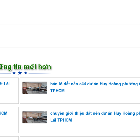
ững tin mới hơn
t Lái
bán lô đất nền a44 dự án Huy Hoàng phường C
TPHCM
PHCM
chuyên giới thiệu đất nền dự án Huy Hoàng 
Lái TPHCM