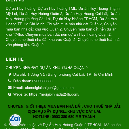
Dự án Huy Hoàng, Dự án Huy Hoàng TML, Dự án Huy Hoàng Thạnh
Mỹ Lợi, Dự án Huy Hoàng Quận 2, Dự án Huy Hoàng Cát Lái, Dự án
Huy Hoàng phường Cát Lái, Dự án Huy Hoàng TPHCM, Dự án Huy
Hoàng TP Hồ Chí Minh, Chuyên mua bán nhà đất Quận 2, Chuyên
mua bán nhà đất khu vực Quận 2, Chuyên mua bán đất nền dự án
khu 174ha, Chuyên mua bán đất nền dự án Huy Hoàng Quận 2,
Chuyên cho thuê nhà đất khu vực Quận 2, Chuyên cho thuê toà nhà
văn phòng khu Quận 2
LIÊN HỆ
CHUYÊN NHÀ ĐẤT DỰ ÁN KHU 174HA QUẬN 2
Địa chỉ:
Trương Văn Bang, phường Cát Lái, TP Hồ Chí Minh
Điện thoại:
0903380680
Email:
alomoigioisaigon@gmail.com
Website:
https://moigioinhadat24h.com/
CHUYÊN: GIỚI THIỆU MUA BÁN NHÀ ĐẤT, CHO THUÊ NHÀ ĐẤT,
DỊCH VỤ XÂY DỰNG...KHU VỰC CÁT LÁI.
HOTLINE: 0903 380 680 MR THÀNH
© Bản quyền thuộc về
Dự Án Huy Hoàng Quận 2 TPHCM
.
Mã nguồn