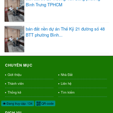
Bình Trưng TPHCM
bán đất nền dự án Thế Kỷ 21 đường số 48
BTT phường Bình...
CHUYÊN MỤC
Giới thiệu
Nhà Đất
Thành viên
Liên hệ
Thống kê
Tìm kiếm
Đang truy cập: 134
QR-code
DỊCH VỤ