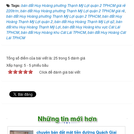
Tags:
bán đất Huy Hoàng phường Thạnh Mỹ Lợi quận 2 TPHCM giá rẻ
220tr/m
,
bán đất Huy Hoàng phường Thạnh Mỹ Lợi quận 2 TPHCM giá rẻ
,
bán đất Huy Hoàng phường Thạnh Mỹ Lợi quận 2 TPHCM
,
bán đất Huy
Hoàng Thạnh Mỹ Lợi quận 2
,
bán đất Huy Hoàng Thạnh Mỹ Lợi q2
,
bán
đất khu Huy Hoàng Thạnh Mỹ Lợi
,
bán đất Huy Hoàng khu vực Cát Lái
TPHCM
,
bán đất Huy Hoàng khu Cát Lái TPHCM
,
bán đất Huy Hoàng Cát
Lái TPHCM
Tổng số điểm của bài viết là: 25 trong 5 đánh giá
Xếp hạng:
5
-
5
phiếu bầu
Click để đánh giá bài viết
Những tin mới hơn
chuyên bán đất mặt tiền đường Quách Giai