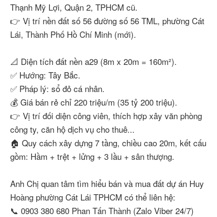
Thạnh Mỹ Lợi, Quận 2, TPHCM cũ.
👉 Vị trí nền đất số 56 đường số 56 TML, phường Cát
Lái, Thành Phố Hồ Chí Minh (mới).
📐 Diện tích đất nền a29 (8m x 20m = 160m²).
✅ Hướng: Tây Bắc.
✅ Pháp lý: sổ đỏ cá nhân.
💰 Giá bán rẻ chỉ 220 triệu/m (35 tỷ 200 triệu).
👉 Vị trí đối diện công viên, thích hợp xây văn phòng
công ty, căn hộ dịch vụ cho thuê...
🏠 Quy cách xây dựng 7 tầng, chiều cao 20m, kết cấu
gồm: Hầm + trệt + lửng + 3 lầu + sân thượng.
Anh Chị quan tâm tìm hiểu bán và mua đất dự án Huy
Hoàng phường Cát Lái TPHCM có thể liên hệ:
📞 0903 380 680 Phan Tấn Thành (Zalo Viber 24/7)