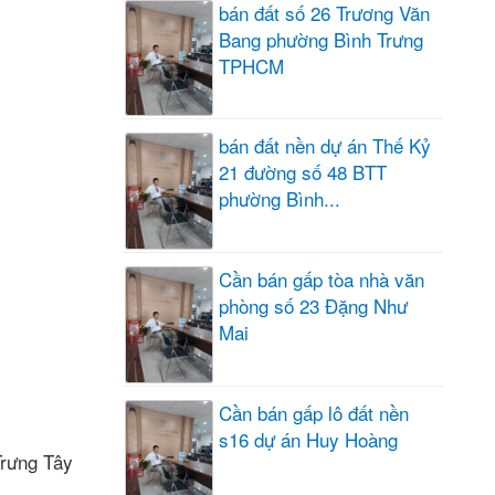
bán đất số 26 Trương Văn
Bang phường Bình Trưng
TPHCM
bán đất nền dự án Thế Kỷ
21 đường số 48 BTT
phường Bình...
Cần bán gấp tòa nhà văn
phòng số 23 Đặng Như
Mai
Cần bán gấp lô đất nền
s16 dự án Huy Hoàng
rưng Tây