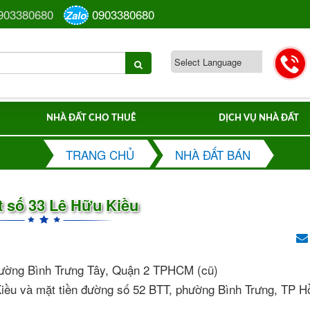
903380680
0903380680
Zalo
NHÀ ĐẤT CHO THUÊ
DỊCH VỤ NHÀ ĐẤT
TRANG CHỦ
NHÀ ĐẤT BÁN
t số 33 Lê Hữu Kiều
phường Bình Trưng Tây, Quận 2 TPHCM (cũ)
 Kiều và mặt tiền đường số 52 BTT, phường Bình Trưng, TP H