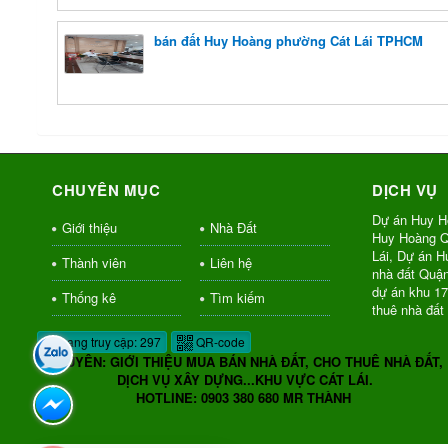
bán đất Huy Hoàng phường Cát Lái TPHCM
CHUYÊN MỤC
DỊCH VỤ
Dự án Huy H
Giới thiệu
Nhà Đất
Huy Hoàng Q
Lái, Dự án 
Thành viên
Liên hệ
nhà đất Quậ
dự án khu 1
Thống kê
Tìm kiếm
thuê nhà đất
Đang truy cập: 297
QR-code
CHUYÊN: GIỚI THIỆU MUA BÁN NHÀ ĐẤT, CHO THUÊ NHÀ ĐẤT,
DỊCH VỤ XÂY DỰNG...KHU VỰC CÁT LÁI.
HOTLINE: 0903 380 680 MR THÀNH