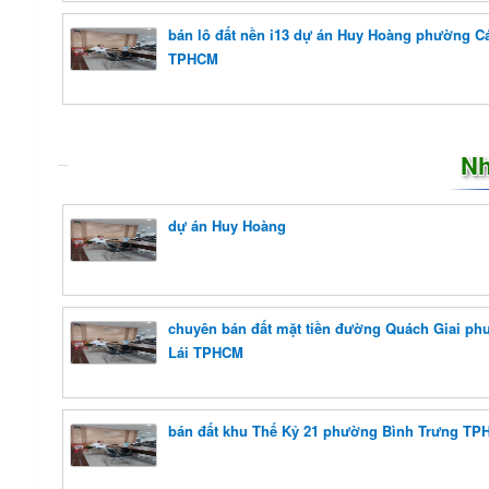
bán lô đất nền i13 dự án Huy Hoàng phường Cá
TPHCM
Nh
dự án Huy Hoàng
chuyên bán đất mặt tiền đường Quách Giai ph
Lái TPHCM
bán đất khu Thế Kỷ 21 phường Bình Trưng T