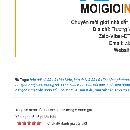
Chuyên môi giới nhà đất
: Trương
Địa chỉ
Zalo-Viber-ĐT
: a
Email
Websit
Tags:
bán đất số 33 Lê Hữu Kiều
,
bán đất số 33 Lê Hữu Kiều phườn
đất góc 2 mặt tiền đường số 33 Lê Hữu Kiều
,
bán đất góc 2 mặt tiền đườ
đất góc 2 mặt tiền sông số 33 đường Lê Hữu Kiều
,
bán đất nền e1-3 dự 
Tổng số điểm của bài viết là: 25 trong 5 đánh giá
Xếp hạng:
5
-
5
phiếu bầu
Click để đánh giá bài viết