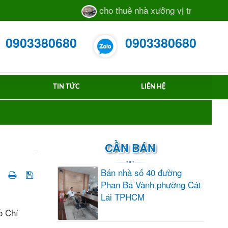
cho thuê nhà xưởng vị trí sát mặt ti
0903380680
0903380680
TIN TỨC
LIÊN HỆ
CẦN BÁN
Bán nhà số 40 đường
Phan Bá Vành phường Cát
Lái TPHCM
ồ Chí