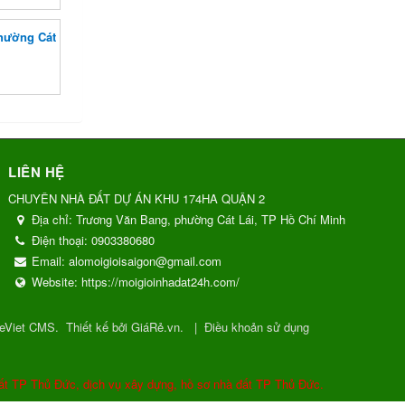
phường Cát
LIÊN HỆ
CHUYÊN NHÀ ĐẤT DỰ ÁN KHU 174HA QUẬN 2
Địa chỉ:
Trương Văn Bang, phường Cát Lái, TP Hồ Chí Minh
Điện thoại:
0903380680
Email:
alomoigioisaigon@gmail.com
Website:
https://moigioinhadat24h.com/
eViet CMS
.
Thiết kế bởi GiáRẻ.vn.
|
Điều khoản sử dụng
ất TP Thủ Đức, dịch vụ xây dựng, hồ sơ nhà đất TP Thủ Đức.