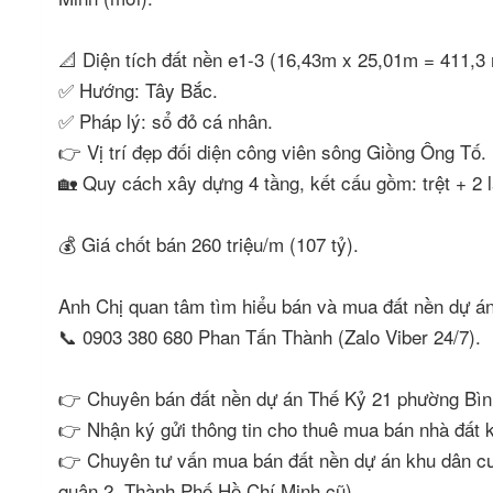
📐 Diện tích đất nền e1-3 (16,43m x 25,01m = 411,3
✅ Hướng: Tây Bắc.
✅ Pháp lý: sổ đỏ cá nhân.
👉 Vị trí đẹp đối diện công viên sông Giồng Ông Tố.
🏡 Quy cách xây dựng 4 tầng, kết cấu gồm: trệt + 2 
💰 Giá chốt bán 260 triệu/m (107 tỷ).
Anh Chị quan tâm tìm hiểu bán và mua đất nền dự án
📞 0903 380 680 Phan Tấn Thành (Zalo Viber 24/7).
👉 Chuyên bán đất nền dự án Thế Kỷ 21 phường Bìn
👉 Nhận ký gửi thông tin cho thuê mua bán nhà đấ
👉 Chuyên tư vấn mua bán đất nền dự án khu dân 
quận 2, Thành Phố Hồ Chí Minh cũ)