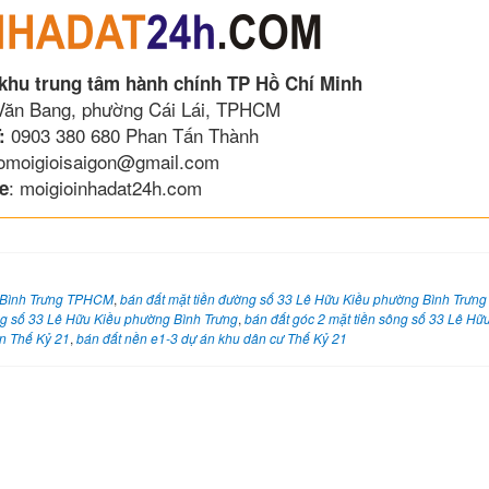
 khu trung tâm hành chính TP Hồ Chí Minh
 Văn Bang, phường Cái Lái, TPHCM
0903 380 680 Phan Tấn Thành
:
lomoigioisaigon@gmail.com
: moigioinhadat24h.com
e
g Bình Trưng TPHCM
,
bán đất mặt tiền đường số 33 Lê Hữu Kiều phường Bình Trư
ng số 33 Lê Hữu Kiều phường Bình Trưng
,
bán đất góc 2 mặt tiền sông số 33 Lê Hữ
án Thế Kỷ 21
,
bán đất nền e1-3 dự án khu dân cư Thế Kỷ 21