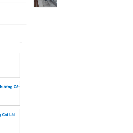
phường Cát
 Cát Lái