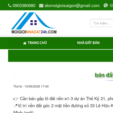
0903380680
alomoigioisaigon@gmail.com
0
TRANG CHỦ
NHÀ ĐẤT BÁN
bán đấ
Thứ tư - 10/06/2026 17:40
👉 Cần bán gấp lô đất nền e1-3 dự án Thế Kỷ 21, 
📍Vị trí nền đất góc 2 mặt tiền đường số 33 Lê Hữu
Minh (mới).