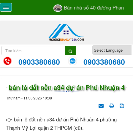
Bán nhà số 40 đường Phan Bá V
0903380680
0903380680
bán lô đất nền a34 dự án Phú Nhuận 4
Thứ năm - 11/06/2026 10:38
👉 bán lô đất nền a34 dự án Phú Nhuận 4 phường
Thạnh Mỹ Lợi quận 2 THPCM (cũ).