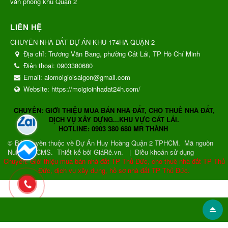
văn phòng khu Quận 2
LIÊN HỆ
CHUYÊN NHÀ ĐẤT DỰ ÁN KHU 174HA QUẬN 2
Địa chỉ:
Trương Văn Bang, phường Cát Lái, TP Hồ Chí Minh
Điện thoại:
0903380680
Email:
alomoigioisaigon@gmail.com
Website:
https://moigioinhadat24h.com/
CHUYÊN: GIỚI THIỆU MUA BÁN NHÀ ĐẤT, CHO THUÊ NHÀ ĐẤT,
DỊCH VỤ XÂY DỰNG...KHU VỰC CÁT LÁI.
HOTLINE: 0903 380 680 MR THÀNH
© Bản quyền thuộc về
Dự Án Huy Hoàng Quận 2 TPHCM
.
Mã nguồn
NukeViet CMS
.
Thiết kế bởi GiáRẻ.vn.
|
Điều khoản sử dụng
Chuyên: Giới thiệu mua bán nhà đất TP Thủ Đức, cho thuê nhà đất TP Thủ
Đức, dịch vụ xây dựng, hồ sơ nhà đất TP Thủ Đức.
Gửi phản hồi