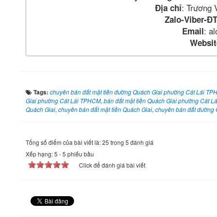
: Trương
Địa chỉ
Zalo-Viber-ĐT
: a
Email
Websit
Tags:
chuyên bán đất mặt tiền đường Quách Giai phường Cát Lái T
Giai phường Cát Lái TPHCM
,
bán đất mặt tiền Quách Giai phường Cát 
Quách Giai
,
chuyên bán đất mặt tiền Quách Giai
,
chuyên bán đất đường 
Tổng số điểm của bài viết là: 25 trong 5 đánh giá
Xếp hạng:
5
-
5
phiếu bầu
Click để đánh giá bài viết