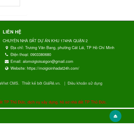
LIÊN HỆ
CHUYÊN NHÀ ĐẤT DỰ ÁN KHU 174HA QUẬN 2
Địa chỉ:
Trương Văn Bang, phường Cát Lái, TP Hồ Chí Minh
Điện thoại:
0903380680
Email:
alomoigioisaigon@gmail.com
Website:
https://moigioinhadat24h.com/
eViet CMS
.
Thiết kế bởi GiáRẻ.vn.
|
Điều khoản sử dụng
ất TP Thủ Đức, dịch vụ xây dựng, hồ sơ nhà đất TP Thủ Đức.
Gửi phản hồi