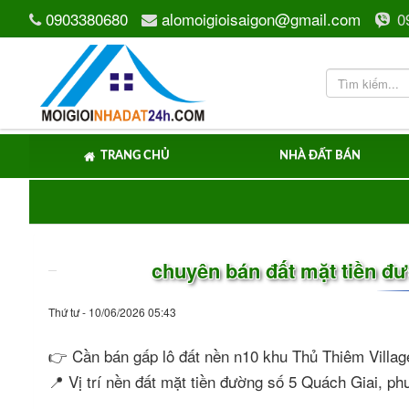
0903380680
alomoigioisaigon@gmail.com
0
TRANG CHỦ
NHÀ ĐẤT BÁN
chuyên bán đất mặt tiền 
Thứ tư - 10/06/2026 05:43
👉 Cần bán gấp lô đất nền n10 khu Thủ Thiêm Vill
📍 Vị trí nền đất mặt tiền đường số 5 Quách Giai, p