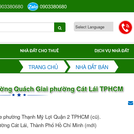
903380680
0903380680
Zalo
NHÀ ĐẤT CHO THUÊ
DỊCH VỤ NHÀ ĐẤT
TRANG CHỦ
NHÀ ĐẤT BÁN
đường Quách Giai phường Cát Lái TPHCM
age phường Thạnh Mỹ Lợi Quận 2 TPHCM (cũ).
hường Cát Lái, Thành Phố Hồ Chí Minh (mới)