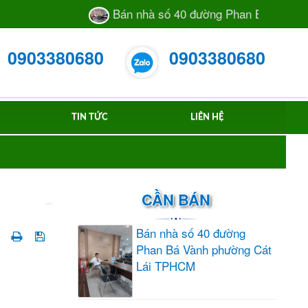
Bán nhà số 40 đường Phan Bá Vành phư
0903380680
0903380680
TIN TỨC
LIÊN HỆ
CẦN BÁN
Bán nhà số 40 đường
Phan Bá Vành phường Cát
Lái TPHCM