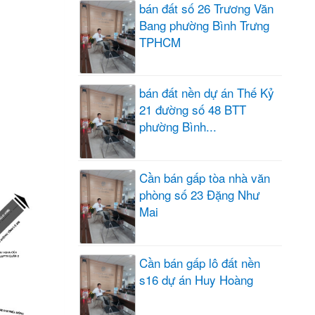
bán đất số 26 Trương Văn
Bang phường Bình Trưng
TPHCM
bán đất nền dự án Thế Kỷ
21 đường số 48 BTT
phường Bình...
Cần bán gấp tòa nhà văn
phòng số 23 Đặng Như
Mai
Cần bán gấp lô đất nền
s16 dự án Huy Hoàng