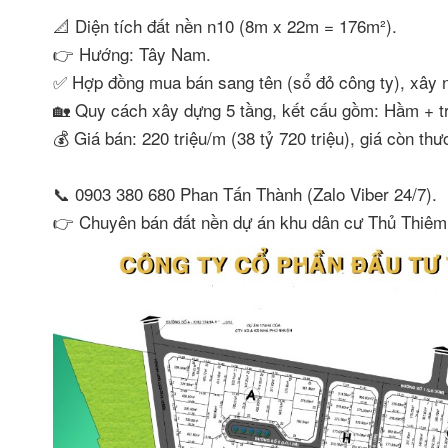
📐 Diện tích đất nền n10 (8m x 22m = 176m²).
👉 Hướng: Tây Nam.
✅ Hợp đồng mua bán sang tên (sổ đỏ công ty), xây 
🏡 Quy cách xây dựng 5 tầng, kết cấu gồm: Hầm + tr
💰 Giá bán: 220 triệu/m (38 tỷ 720 triệu), giá còn t
📞 0903 380 680 Phan Tấn Thành (Zalo Viber 24/7).
👉 Chuyên bán đất nền dự án khu dân cư Thủ Thiêm 