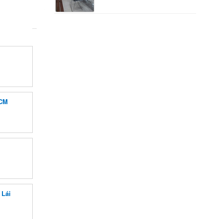
HCM
 Lái