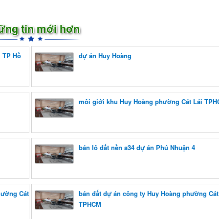
ững tin mới hơn
i TP Hồ
dự án Huy Hoàng
môi giới khu Huy Hoàng phường Cát Lái TP
bán lô đất nền a34 dự án Phú Nhuận 4
hường Cát
bán đất dự án công ty Huy Hoàng phường Cát
TPHCM