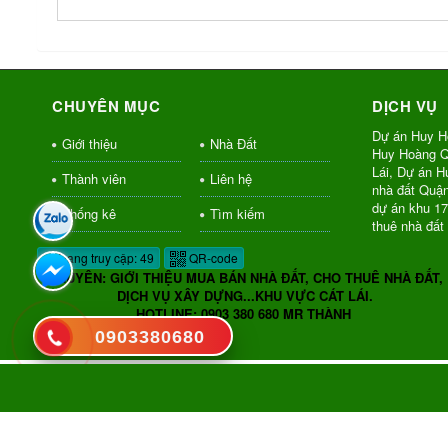
CHUYÊN MỤC
DỊCH VỤ
Dự án Huy H
Giới thiệu
Nhà Đất
Huy Hoàng Q
Lái, Dự án 
Thành viên
Liên hệ
nhà đất Quậ
dự án khu 1
Thống kê
Tìm kiếm
thuê nhà đất
Đang truy cập: 49
QR-code
CHUYÊN: GIỚI THIỆU MUA BÁN NHÀ ĐẤT, CHO THUÊ NHÀ ĐẤT,
DỊCH VỤ XÂY DỰNG...KHU VỰC CÁT LÁI.
HOTLINE: 0903 380 680 MR THÀNH
0903380680