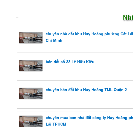
Nh
chuyên nhà đất khu Huy Hoàng phường Cát Lá
Chí Minh
bán đất số 33 Lê Hữu Kiều
chuyên bán đất khu Huy Hoàng TML Quận 2
chuyên mua bán nhà đất công ty Huy Hoàng p
Lái TPHCM