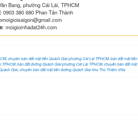
 Văn Bang, phường Cái Lái, TPHCM
0903 380 680 Phan Tấn Thành
:
lomoigioisaigon@gmail.com
: moigioinhadat24h.com
e
PHCM
,
chuyên bán đất mặt tiền Quách Giai phường Cát Lái TPHCM
,
bán đất mặt tiề
Lái TPHCM
,
bán đất đường Quách Giai phường Cát Lái TPHCM
,
chuyên bán đất mặt
Quách Giai
,
chuyên bán đất mặt tiền đường Quách Giai khu Thủ Thiêm Villa