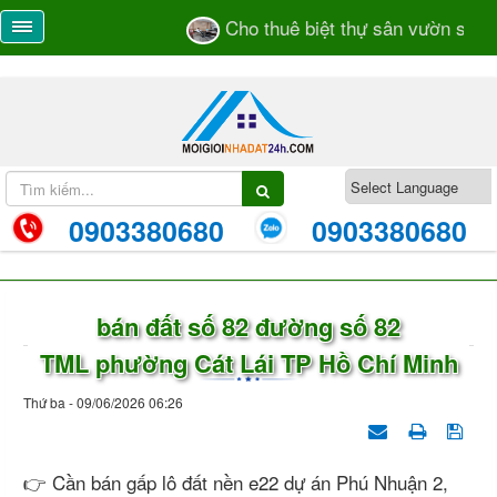
Cho thuê biệt thự sân vườn số 55
0903380680
0903380680
bán đất số 82 đường số 82
TML phường Cát Lái TP Hồ Chí Minh
Thứ ba - 09/06/2026 06:26
👉 Cần bán gấp lô đất nền e22 dự án Phú Nhuận 2,