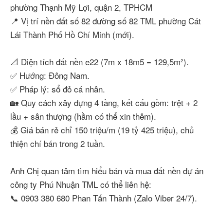
phường Thạnh Mỹ Lợi, quận 2, TPHCM
📍 Vị trí nền đất số 82 đường số 82 TML phường Cát
Lái Thành Phố Hồ Chí Minh (mới).
📐 Diện tích đất nền e22 (7m x 18m5 = 129,5m²).
✅ Hướng: Đông Nam.
✅ Pháp lý: sổ đỏ cá nhân.
🏡 Quy cách xây dựng 4 tầng, kết cấu gồm: trệt + 2
lầu + sân thượng (hầm có thể xin thêm).
💰 Giá bán rẻ chỉ 150 triệu/m (19 tỷ 425 triệu), chủ
thiện chí bán trong 2 tuần.
Anh Chị quan tâm tìm hiểu bán và mua đất nền dự án
công ty Phú Nhuận TML có thể liên hệ:
📞 0903 380 680 Phan Tấn Thành (Zalo Viber 24/7).