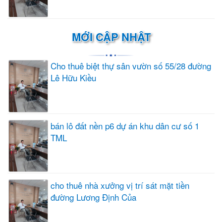
MỚI CẬP NHẬT
Cho thuê biệt thự sân vườn số 55/28 đường
Lê Hữu Kiều
bán lô đất nền p6 dự án khu dân cư số 1
TML
cho thuê nhà xưởng vị trí sát mặt tiền
đường Lương Định Của