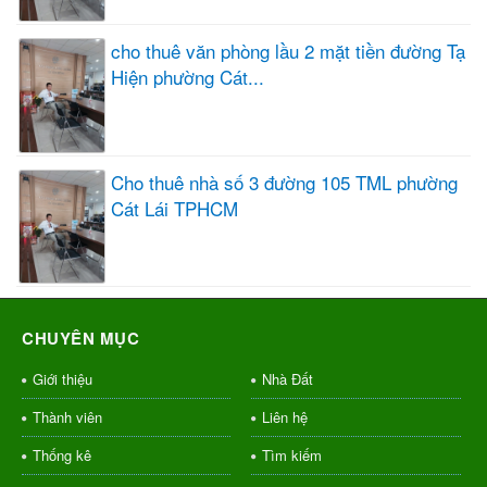
cho thuê văn phòng lầu 2 mặt tiền đường Tạ
Hiện phường Cát...
Cho thuê nhà số 3 đường 105 TML phường
Cát Lái TPHCM
CHUYÊN MỤC
Giới thiệu
Nhà Đất
Thành viên
Liên hệ
Thống kê
Tìm kiếm