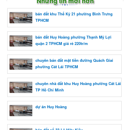
Những tin mới hơn
bán đất khu Thế Kỷ 21 phường Bình Trưng
TPHCM
bán đất Huy Hoàng phường Thạnh Mỹ Lợi
quận 2 TPHCM giá rẻ 220tr/m
chuyên bán đất mặt tiền đường Quách Giai
phường Cát Lái TPHCM
chuyên nhà đất khu Huy Hoàng phường Cát Lái
TP Hồ Chí Minh
dự án Huy Hoàng
bán đất số 33 Lê Hữu Kiều