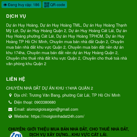
Đang truy cập: 186
QR-code
DỊCH VỤ
Dự án Huy Hoàng, Dự án Huy Hoàng TML, Dự án Huy Hoàng Thạnh
Mỹ Lợi, Dự án Huy Hoàng Quận 2, Dự án Huy Hoàng Cát Lái, Dự án
Huy Hoàng phường Cát Lái, Dự án Huy Hoàng TPHCM, Dự án Huy
Hoàng TP Hồ Chí Minh, Chuyên mua bán nhà đất Quận 2, Chuyên
mua bán nhà đất khu vực Quận 2, Chuyên mua bán đất nền dự án
khu 174ha, Chuyên mua bán đất nền dự án Huy Hoàng Quận 2,
Chuyên cho thuê nhà đất khu vực Quận 2, Chuyên cho thuê toà nhà
văn phòng khu Quận 2
LIÊN HỆ
CHUYÊN NHÀ ĐẤT DỰ ÁN KHU 174HA QUẬN 2
Địa chỉ:
Trương Văn Bang, phường Cát Lái, TP Hồ Chí Minh
Điện thoại:
0903380680
Email:
alomoigioisaigon@gmail.com
Website:
https://moigioinhadat24h.com/
CHUYÊN: GIỚI THIỆU MUA BÁN NHÀ ĐẤT, CHO THUÊ NHÀ ĐẤT,
DỊCH VỤ XÂY DỰNG...KHU VỰC CÁT LÁI.