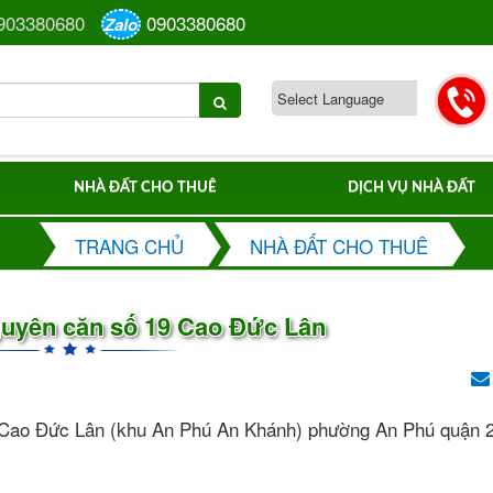
903380680
0903380680
Zalo
NHÀ ĐẤT CHO THUÊ
DỊCH VỤ NHÀ ĐẤT
TRANG CHỦ
NHÀ ĐẤT CHO THUÊ
guyên căn số 19 Cao Đức Lân
 Cao Đức Lân (khu An Phú An Khánh) phường An Phú quận 2