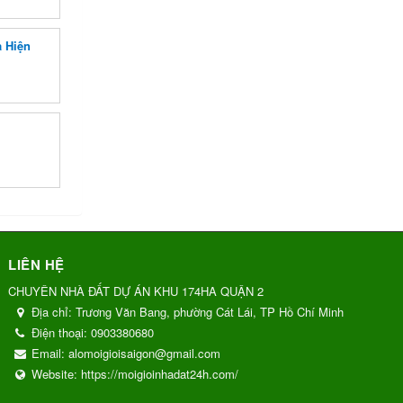
 Hiện
LIÊN HỆ
CHUYÊN NHÀ ĐẤT DỰ ÁN KHU 174HA QUẬN 2
Địa chỉ:
Trương Văn Bang, phường Cát Lái, TP Hồ Chí Minh
Điện thoại:
0903380680
Email:
alomoigioisaigon@gmail.com
Website:
https://moigioinhadat24h.com/