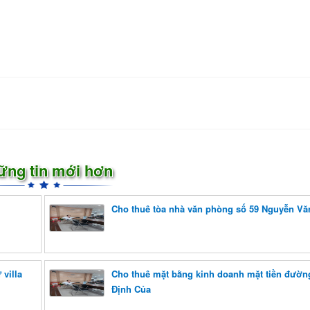
ững tin mới hơn
Cho thuê tòa nhà văn phòng số 59 Nguyễn Vă
villa
Cho thuê mặt bằng kinh doanh mặt tiền đườ
Định Của