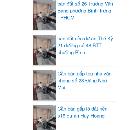
bán đất số 26 Trương Văn
Bang phường Bình Trưng
TPHCM
bán đất nền dự án Thế Kỷ
21 đường số 48 BTT
phường Bình...
Cần bán gấp tòa nhà văn
phòng số 23 Đặng Như
Mai
Cần bán gấp lô đất nền
s16 dự án Huy Hoàng