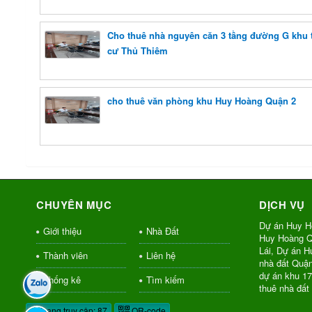
Cho thuê nhà nguyên căn 3 tầng đường G khu t
cư Thủ Thiêm
cho thuê văn phòng khu Huy Hoàng Quận 2
CHUYÊN MỤC
DỊCH VỤ
Dự án Huy H
Giới thiệu
Nhà Đất
Huy Hoàng Q
Lái, Dự án 
Thành viên
Liên hệ
nhà đất Quậ
dự án khu 1
Thống kê
Tìm kiếm
thuê nhà đất
Đang truy cập: 87
QR-code