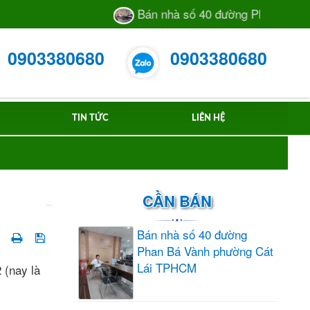
Bán nhà số 40 đường Phan Bá Vành
0903380680
0903380680
TIN TỨC
LIÊN HỆ
CẦN BÁN
Bán nhà số 40 đường
Phan Bá Vành phường Cát
Lái TPHCM
 (nay là