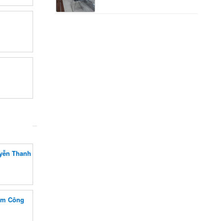
uyễn Thanh
ạm Công