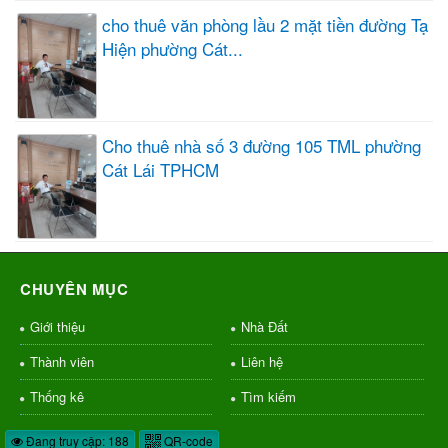
cho thuê văn phòng lầu 2 mặt tiền đường Tạ
Hiện phường Cát...
Cho thuê nhà số 3 đường 105 TML phường
Cát Lái TPHCM
CHUYÊN MỤC
Giới thiệu
Nhà Đất
Thành viên
Liên hệ
Thống kê
Tìm kiếm
Đang truy cập: 188
QR-code