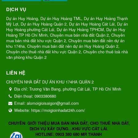
DỊCH VỤ
Dự án Huy Hoàng, Dự án Huy Hoàng TML, Dự án Huy Hoàng Thạnh
Mỹ Lợi, Dự án Huy Hoàng Quận 2, Dự án Huy Hoàng Cát Lái, Dự án
Huy Hoàng phường Cát Lái, Dự án Huy Hoàng TPHCM, Dự án Huy
Hoàng TP Hồ Chí Minh, Chuyên mua bán nhà đất Quận 2, Chuyên
mua bán nhà đất khu vực Quận 2, Chuyên mua bán đất nền dự án
khu 174ha, Chuyên mua bán đất nền dự án Huy Hoàng Quận 2,
Chuyên cho thuê nhà đất khu vực Quận 2, Chuyên cho thuê toà nhà
văn phòng khu Quận 2
LIÊN HỆ
CHUYÊN NHÀ ĐẤT DỰ ÁN KHU 174HA QUẬN 2
Địa chỉ:
Trương Văn Bang, phường Cát Lái, TP Hồ Chí Minh
Điện thoại:
0903380680
Email:
alomoigioisaigon@gmail.com
Website:
https://moigioinhadat24h.com/
CHUYÊN: GIỚI THIỆU MUA BÁN NHÀ ĐẤT, CHO THUÊ NHÀ ĐẤT,
DỊCH VỤ XÂY DỰNG...KHU VỰC CÁT LÁI.
HOTLINE: 0903 380 680 MR THÀNH