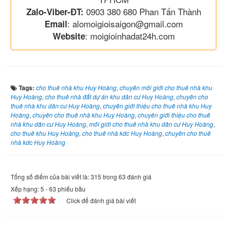
0903 380 680 Phan Tấn Thành
Zalo-Viber-ĐT:
: alomoigioisaigon@gmail.com
Email
: moigioinhadat24h.com
Website
Tags:
cho thuê nhà khu Huy Hoàng
,
chuyên môi giới cho thuê nhà khu
Huy Hoàng
,
cho thuê nhà đất dự án khu dân cư Huy Hoàng
,
chuyên cho
thuê nhà khu dân cư Huy Hoàng
,
chuyên giới thiệu cho thuê nhà khu Huy
Hoàng
,
chuyên cho thuê nhà khu Huy Hoàng
,
chuyên giới thiệu cho thuê
nhà khu dân cư Huy Hoàng
,
môi giới cho thuê nhà khu dân cư Huy Hoàng
,
cho thuê khu Huy Hoàng
,
cho thuê nhà kdc Huy Hoàng
,
chuyên cho thuê
nhà kdc Huy Hoàng
Tổng số điểm của bài viết là: 315 trong 63 đánh giá
Xếp hạng:
5
-
63
phiếu bầu
Click để đánh giá bài viết