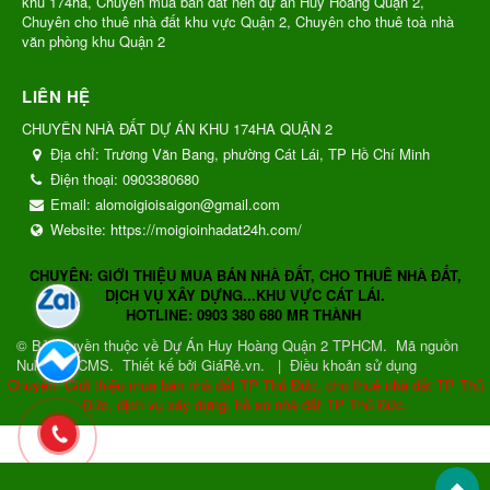
khu 174ha, Chuyên mua bán đất nền dự án Huy Hoàng Quận 2,
Chuyên cho thuê nhà đất khu vực Quận 2, Chuyên cho thuê toà nhà
văn phòng khu Quận 2
LIÊN HỆ
CHUYÊN NHÀ ĐẤT DỰ ÁN KHU 174HA QUẬN 2
Địa chỉ:
Trương Văn Bang, phường Cát Lái, TP Hồ Chí Minh
Điện thoại:
0903380680
Email:
alomoigioisaigon@gmail.com
Website:
https://moigioinhadat24h.com/
CHUYÊN: GIỚI THIỆU MUA BÁN NHÀ ĐẤT, CHO THUÊ NHÀ ĐẤT,
DỊCH VỤ XÂY DỰNG...KHU VỰC CÁT LÁI.
HOTLINE: 0903 380 680 MR THÀNH
© Bản quyền thuộc về
Dự Án Huy Hoàng Quận 2 TPHCM
.
Mã nguồn
NukeViet CMS
.
Thiết kế bởi GiáRẻ.vn.
|
Điều khoản sử dụng
Chuyên: Giới thiệu mua bán nhà đất TP Thủ Đức, cho thuê nhà đất TP Thủ
Đức, dịch vụ xây dựng, hồ sơ nhà đất TP Thủ Đức.