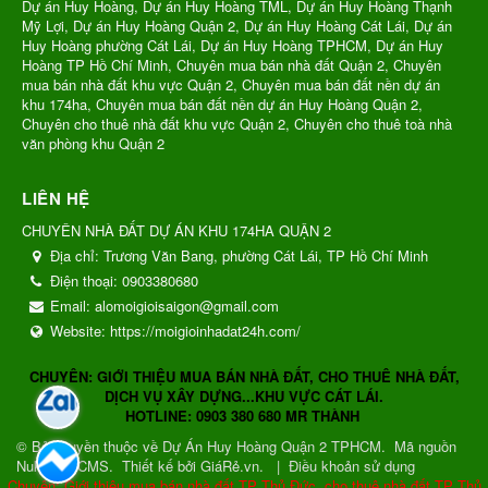
Dự án Huy Hoàng, Dự án Huy Hoàng TML, Dự án Huy Hoàng Thạnh
Mỹ Lợi, Dự án Huy Hoàng Quận 2, Dự án Huy Hoàng Cát Lái, Dự án
Huy Hoàng phường Cát Lái, Dự án Huy Hoàng TPHCM, Dự án Huy
Hoàng TP Hồ Chí Minh, Chuyên mua bán nhà đất Quận 2, Chuyên
mua bán nhà đất khu vực Quận 2, Chuyên mua bán đất nền dự án
khu 174ha, Chuyên mua bán đất nền dự án Huy Hoàng Quận 2,
Chuyên cho thuê nhà đất khu vực Quận 2, Chuyên cho thuê toà nhà
văn phòng khu Quận 2
LIÊN HỆ
CHUYÊN NHÀ ĐẤT DỰ ÁN KHU 174HA QUẬN 2
Địa chỉ:
Trương Văn Bang, phường Cát Lái, TP Hồ Chí Minh
Điện thoại:
0903380680
Email:
alomoigioisaigon@gmail.com
Website:
https://moigioinhadat24h.com/
CHUYÊN: GIỚI THIỆU MUA BÁN NHÀ ĐẤT, CHO THUÊ NHÀ ĐẤT,
DỊCH VỤ XÂY DỰNG...KHU VỰC CÁT LÁI.
HOTLINE: 0903 380 680 MR THÀNH
© Bản quyền thuộc về
Dự Án Huy Hoàng Quận 2 TPHCM
.
Mã nguồn
NukeViet CMS
.
Thiết kế bởi GiáRẻ.vn.
|
Điều khoản sử dụng
Chuyên: Giới thiệu mua bán nhà đất TP Thủ Đức, cho thuê nhà đất TP Thủ