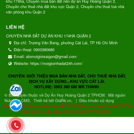
khu 174ha, Chuyên mua bán đất nền dự án Huy Hoàng Quận 2,
Chuyên cho thuê nhà đất khu vực Quận 2, Chuyên cho thuê toà nhà
văn phòng khu Quận 2
LIÊN HỆ
CHUYÊN NHÀ ĐẤT DỰ ÁN KHU 174HA QUẬN 2
Địa chỉ:
Trương Văn Bang, phường Cát Lái, TP Hồ Chí Minh
Điện thoại:
0903380680
Email:
alomoigioisaigon@gmail.com
Website:
https://moigioinhadat24h.com/
CHUYÊN: GIỚI THIỆU MUA BÁN NHÀ ĐẤT, CHO THUÊ NHÀ ĐẤT,
DỊCH VỤ XÂY DỰNG...KHU VỰC CÁT LÁI.
HOTLINE: 0903 380 680 MR THÀNH
© Bản quyền thuộc về
Dự Án Huy Hoàng Quận 2 TPHCM
.
Mã nguồn
NukeViet CMS
.
Thiết kế bởi GiáRẻ.vn.
|
Điều khoản sử dụng
Chuyên: Giới thiệu mua bán nhà đất TP Thủ Đức, cho thuê nhà đất TP Thủ
Đức, dịch vụ xây dựng, hồ sơ nhà đất TP Thủ Đức.