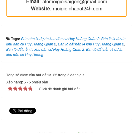
: alomoigioisaigon@gmail.com
Email
: moigioinhadat24h.com
Website
Tags:
Bán nền i4 dự án khu dân cư Huy Hoàng Quận 2
,
Bán lô i4 dự án
khu dân cư Huy Hoàng Quận 2
,
Bán lô đất nền i4 khu Huy Hoàng Quận 2
,
Bán lô đất nền i4 khu dân cư Huy Hoàng Quận 2
,
Bán lô đất nền i4 dự án
khu dân cư Huy Hoàng
Tổng số điểm của bài viết là: 25 trong 5 đánh giá
Xếp hạng:
5
-
5
phiếu bầu
Click để đánh giá bài viết