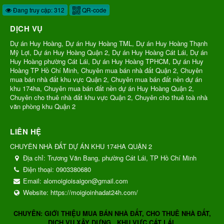
Đang truy cập: 312
QR-code
DỊCH VỤ
Dự án Huy Hoàng, Dự án Huy Hoàng TML, Dự án Huy Hoàng Thạnh
Mỹ Lợi, Dự án Huy Hoàng Quận 2, Dự án Huy Hoàng Cát Lái, Dự án
Huy Hoàng phường Cát Lái, Dự án Huy Hoàng TPHCM, Dự án Huy
Hoàng TP Hồ Chí Minh, Chuyên mua bán nhà đất Quận 2, Chuyên
mua bán nhà đất khu vực Quận 2, Chuyên mua bán đất nền dự án
khu 174ha, Chuyên mua bán đất nền dự án Huy Hoàng Quận 2,
Chuyên cho thuê nhà đất khu vực Quận 2, Chuyên cho thuê toà nhà
văn phòng khu Quận 2
LIÊN HỆ
CHUYÊN NHÀ ĐẤT DỰ ÁN KHU 174HA QUẬN 2
Địa chỉ:
Trương Văn Bang, phường Cát Lái, TP Hồ Chí Minh
Điện thoại:
0903380680
Email:
alomoigioisaigon@gmail.com
Website:
https://moigioinhadat24h.com/
CHUYÊN: GIỚI THIỆU MUA BÁN NHÀ ĐẤT, CHO THUÊ NHÀ ĐẤT,
DỊCH VỤ XÂY DỰNG...KHU VỰC CÁT LÁI.