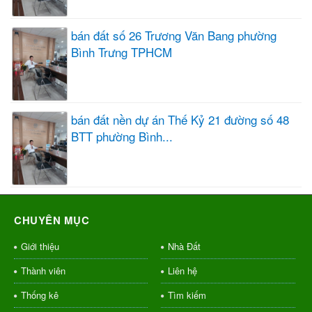
bán đất số 26 Trương Văn Bang phường
Bình Trưng TPHCM
bán đất nền dự án Thế Kỷ 21 đường số 48
BTT phường Bình...
CHUYÊN MỤC
Giới thiệu
Nhà Đất
Thành viên
Liên hệ
Thống kê
Tìm kiếm