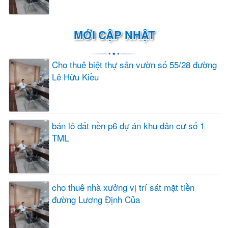
MỚI CẬP NHẬT
Cho thuê biệt thự sân vườn số 55/28 đường
Lê Hữu Kiều
bán lô đất nền p6 dự án khu dân cư số 1
TML
cho thuê nhà xưởng vị trí sát mặt tiền
đường Lương Định Của