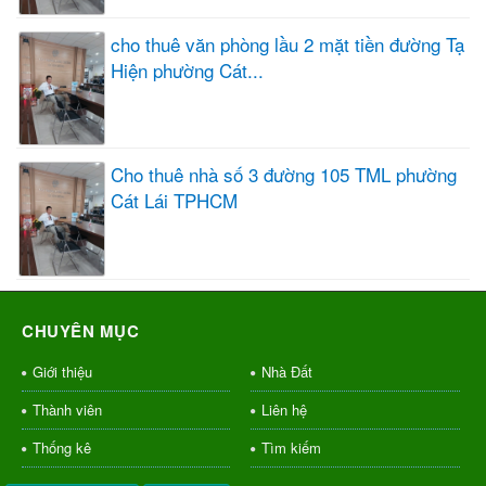
cho thuê văn phòng lầu 2 mặt tiền đường Tạ
Hiện phường Cát...
Cho thuê nhà số 3 đường 105 TML phường
Cát Lái TPHCM
CHUYÊN MỤC
Giới thiệu
Nhà Đất
Thành viên
Liên hệ
Thống kê
Tìm kiếm