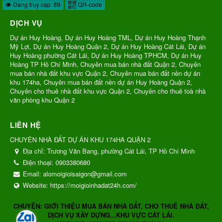
Đang truy cập: 89
QR-code
DỊCH VỤ
Dự án Huy Hoàng, Dự án Huy Hoàng TML, Dự án Huy Hoàng Thạnh
Mỹ Lợi, Dự án Huy Hoàng Quận 2, Dự án Huy Hoàng Cát Lái, Dự án
Huy Hoàng phường Cát Lái, Dự án Huy Hoàng TPHCM, Dự án Huy
Hoàng TP Hồ Chí Minh, Chuyên mua bán nhà đất Quận 2, Chuyên
mua bán nhà đất khu vực Quận 2, Chuyên mua bán đất nền dự án
khu 174ha, Chuyên mua bán đất nền dự án Huy Hoàng Quận 2,
Chuyên cho thuê nhà đất khu vực Quận 2, Chuyên cho thuê toà nhà
văn phòng khu Quận 2
LIÊN HỆ
CHUYÊN NHÀ ĐẤT DỰ ÁN KHU 174HA QUẬN 2
Địa chỉ:
Trương Văn Bang, phường Cát Lái, TP Hồ Chí Minh
Điện thoại:
0903380680
Email:
alomoigioisaigon@gmail.com
Website:
https://moigioinhadat24h.com/
CHUYÊN: GIỚI THIỆU MUA BÁN NHÀ ĐẤT, CHO THUÊ NHÀ ĐẤT,
DỊCH VỤ XÂY DỰNG...KHU VỰC CÁT LÁI.