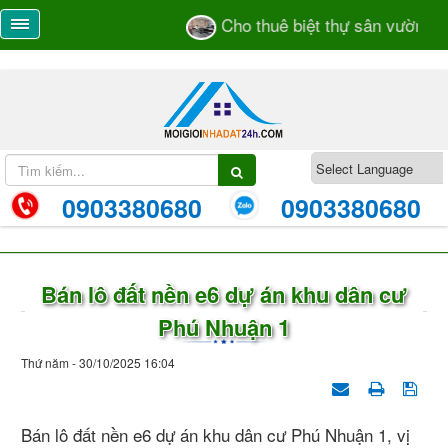
Cho thuê biệt thự sân vườn số 
0903380680
0903380680
Bán lô đất nền e6 dự án khu dân cư
Phú Nhuận 1
Thứ năm - 30/10/2025 16:04
Bán lô đất nền e6 dự án khu dân cư Phú Nhuận 1, vị