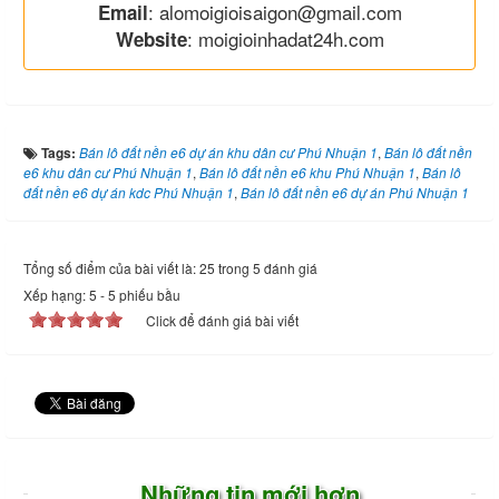
: alomoigioisaigon@gmail.com
Email
: moigioinhadat24h.com
Website
Tags:
Bán lô đất nền e6 dự án khu dân cư Phú Nhuận 1
,
Bán lô đất nền
e6 khu dân cư Phú Nhuận 1
,
Bán lô đất nền e6 khu Phú Nhuận 1
,
Bán lô
đất nền e6 dự án kdc Phú Nhuận 1
,
Bán lô đất nền e6 dự án Phú Nhuận 1
Tổng số điểm của bài viết là: 25 trong 5 đánh giá
Xếp hạng:
5
-
5
phiếu bầu
Click để đánh giá bài viết
Những tin mới hơn