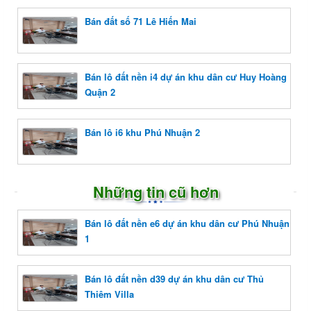
Bán đất số 71 Lê Hiến Mai
Bán lô đất nền i4 dự án khu dân cư Huy Hoàng
Quận 2
Bán lô i6 khu Phú Nhuận 2
Những tin cũ hơn
Bán lô đất nền e6 dự án khu dân cư Phú Nhuận
1
Bán lô đất nền d39 dự án khu dân cư Thủ
Thiêm Villa