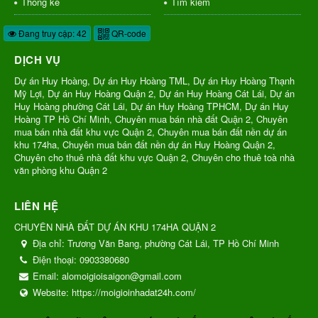
Thống kê
Tìm kiếm
Đang truy cập: 42
QR-code
DỊCH VỤ
Dự án Huy Hoàng, Dự án Huy Hoàng TML, Dự án Huy Hoàng Thạnh
Mỹ Lợi, Dự án Huy Hoàng Quận 2, Dự án Huy Hoàng Cát Lái, Dự án
Huy Hoàng phường Cát Lái, Dự án Huy Hoàng TPHCM, Dự án Huy
Hoàng TP Hồ Chí Minh, Chuyên mua bán nhà đất Quận 2, Chuyên
mua bán nhà đất khu vực Quận 2, Chuyên mua bán đất nền dự án
khu 174ha, Chuyên mua bán đất nền dự án Huy Hoàng Quận 2,
Chuyên cho thuê nhà đất khu vực Quận 2, Chuyên cho thuê toà nhà
văn phòng khu Quận 2
LIÊN HỆ
CHUYÊN NHÀ ĐẤT DỰ ÁN KHU 174HA QUẬN 2
Địa chỉ:
Trương Văn Bang, phường Cát Lái, TP Hồ Chí Minh
Điện thoại:
0903380680
Email:
alomoigioisaigon@gmail.com
Website:
https://moigioinhadat24h.com/