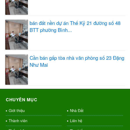
bán đất nền dự án Thế Kỷ 21 đường số 48
BTT phường Bình...
Cần bán gấp tòa nhà văn phòng số 23 Đặng
Như Mai
CHUYÊN MỤC
Giới thiệu
Nhà Đất
Thành viên
Liên hệ