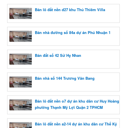
Bán lô đất nền d27 khu Thủ Thiêm Villa
Bán nhà đường số 84a dự án Phú Nhuận 1
Bán đất số 42 Sử Hy Nhan
Bán nhà số 144 Trương Văn Bang
Bán lô đất nền o7 dự án khu dân cư Huy Hoàng
phường Thạnh Mỹ Lợi Quận 2 TPHCM
Bán lô đất nền a2-14 dự án khu dân cư Thế Kỷ