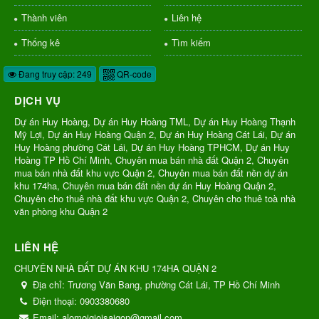
Thành viên
Liên hệ
Thống kê
Tìm kiếm
Đang truy cập: 249
QR-code
DỊCH VỤ
Dự án Huy Hoàng, Dự án Huy Hoàng TML, Dự án Huy Hoàng Thạnh
Mỹ Lợi, Dự án Huy Hoàng Quận 2, Dự án Huy Hoàng Cát Lái, Dự án
Huy Hoàng phường Cát Lái, Dự án Huy Hoàng TPHCM, Dự án Huy
Hoàng TP Hồ Chí Minh, Chuyên mua bán nhà đất Quận 2, Chuyên
mua bán nhà đất khu vực Quận 2, Chuyên mua bán đất nền dự án
khu 174ha, Chuyên mua bán đất nền dự án Huy Hoàng Quận 2,
Chuyên cho thuê nhà đất khu vực Quận 2, Chuyên cho thuê toà nhà
văn phòng khu Quận 2
LIÊN HỆ
CHUYÊN NHÀ ĐẤT DỰ ÁN KHU 174HA QUẬN 2
Địa chỉ:
Trương Văn Bang, phường Cát Lái, TP Hồ Chí Minh
Điện thoại:
0903380680
Email:
alomoigioisaigon@gmail.com