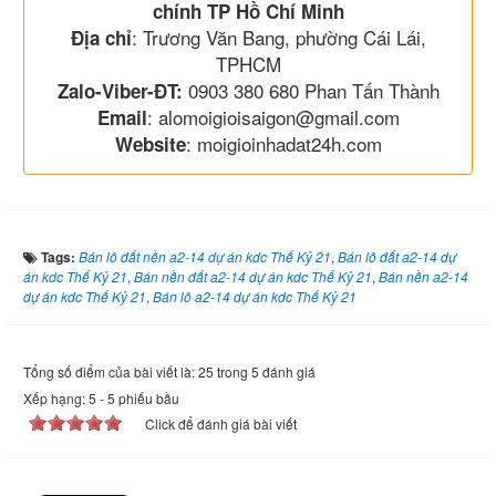
chính TP Hồ Chí Minh
: Trương Văn Bang, phường Cái Lái,
Địa chỉ
TPHCM
0903 380 680 Phan Tấn Thành
Zalo-Viber-ĐT:
: alomoigioisaigon@gmail.com
Email
: moigioinhadat24h.com
Website
Tags:
Bán lô đất nền a2-14 dự án kdc Thế Kỷ 21
,
Bán lô đất a2-14 dự
án kdc Thế Kỷ 21
,
Bán nền đất a2-14 dự án kdc Thế Kỷ 21
,
Bán nền a2-14
dự án kdc Thế Kỷ 21
,
Bán lô a2-14 dự án kdc Thế Kỷ 21
Tổng số điểm của bài viết là: 25 trong 5 đánh giá
Xếp hạng:
5
-
5
phiếu bầu
Click để đánh giá bài viết