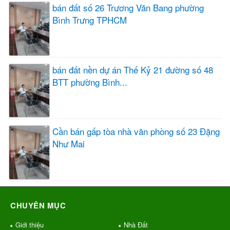
bán đất số 26 Trương Văn Bang phường
Bình Trưng TPHCM
bán đất nền dự án Thế Kỷ 21 đường số 48
BTT phường Bình...
Cần bán gấp tòa nhà văn phòng số 23 Đặng
Như Mai
CHUYÊN MỤC
Giới thiệu
Nhà Đất