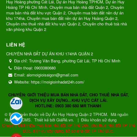
Huy Hoàng phường Cát Lái, Dự án Huy Hoàng TPHCM, Dự án Huy
Hoàng TP Hồ Chí Minh, Chuyên mua bán nhà đất Quận 2, Chuyên
mua bán nhà đất khu vực Quận 2, Chuyên mua bán đất nền dự án
khu 174ha, Chuyên mua bán đất nền dự án Huy Hoàng Quận 2,
Chuyên cho thuê nhà đất khu vực Quận 2, Chuyên cho thuê toà nhà
văn phòng khu Quận 2
LIÊN HỆ
CHUYÊN NHÀ ĐẤT DỰ ÁN KHU 174HA QUẬN 2
Địa chỉ:
Trương Văn Bang, phường Cát Lái, TP Hồ Chí Minh
Điện thoại:
0903380680
Email:
alomoigioisaigon@gmail.com
Website:
https://moigioinhadat24h.com/
CHUYÊN: GIỚI THIỆU MUA BÁN NHÀ ĐẤT, CHO THUÊ NHÀ ĐẤT,
DỊCH VỤ XÂY DỰNG...KHU VỰC CÁT LÁI.
HOTLINE: 0903 380 680 MR THÀNH
© Bản quyền thuộc về
Dự Án Huy Hoàng Quận 2 TPHCM
.
Mã nguồn
NukeViet CMS
.
Thiết kế bởi GiáRẻ.vn.
|
Điều khoản sử dụng
Chuyên: Giới thiệu mua bán nhà đất TP Thủ Đức, cho thuê nhà đất TP Thủ
Đức, dịch vụ xây dựng, hồ sơ nhà đất TP Thủ Đức.