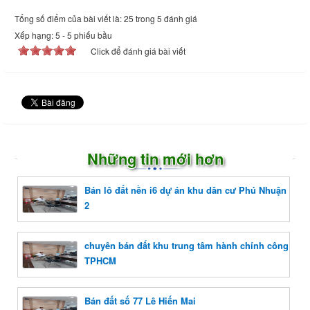
Tổng số điểm của bài viết là: 25 trong 5 đánh giá
Xếp hạng:
5
-
5
phiếu bầu
Click để đánh giá bài viết
Những tin mới hơn
Bán lô đất nền i6 dự án khu dân cư Phú Nhuận
2
chuyên bán đất khu trung tâm hành chính công
TPHCM
Bán đất số 77 Lê Hiến Mai