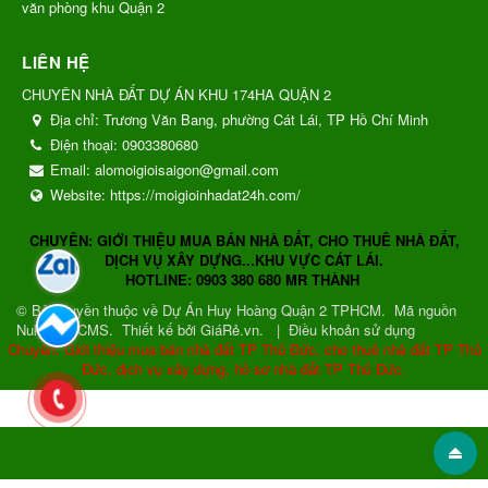
văn phòng khu Quận 2
LIÊN HỆ
CHUYÊN NHÀ ĐẤT DỰ ÁN KHU 174HA QUẬN 2
Địa chỉ:
Trương Văn Bang, phường Cát Lái, TP Hồ Chí Minh
Điện thoại:
0903380680
Email:
alomoigioisaigon@gmail.com
Website:
https://moigioinhadat24h.com/
CHUYÊN: GIỚI THIỆU MUA BÁN NHÀ ĐẤT, CHO THUÊ NHÀ ĐẤT,
DỊCH VỤ XÂY DỰNG...KHU VỰC CÁT LÁI.
HOTLINE: 0903 380 680 MR THÀNH
© Bản quyền thuộc về
Dự Án Huy Hoàng Quận 2 TPHCM
.
Mã nguồn
NukeViet CMS
.
Thiết kế bởi GiáRẻ.vn.
|
Điều khoản sử dụng
Chuyên: Giới thiệu mua bán nhà đất TP Thủ Đức, cho thuê nhà đất TP Thủ
Đức, dịch vụ xây dựng, hồ sơ nhà đất TP Thủ Đức.
Gửi phản hồi