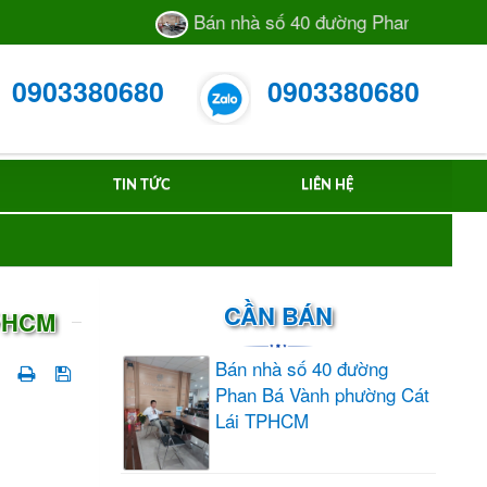
Bán nhà số 40 đường Phan Bá Vành ph
0903380680
0903380680
TIN TỨC
LIÊN HỆ
CẦN BÁN
TPHCM
Bán nhà số 40 đường
Phan Bá Vành phường Cát
Lái TPHCM