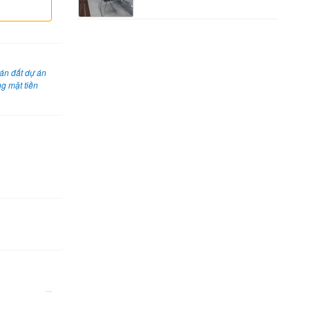
án đất dự án
g mặt tiền