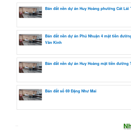
Bán đất nền dự án Huy Hoàng phường Cát Lá
Bán đất nền dự án Phú Nhuận 4 mặt tiền đườ
Văn Kỉnh
Bán đất nền dự án Huy Hoàng mặt tiền đường 
Bán đất số 69 Đặng Như Mai
Nh