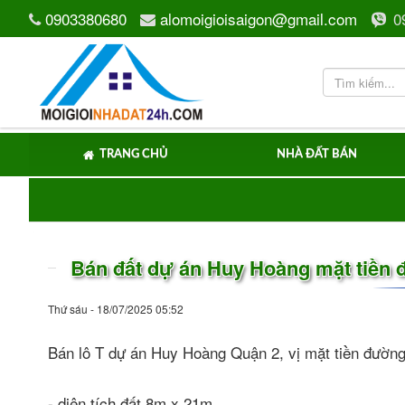
0903380680
alomoigioisaigon@gmail.com
0
TRANG CHỦ
NHÀ ĐẤT BÁN
Bán đất dự án Huy Hoàng mặt tiề
Thứ sáu - 18/07/2025 05:52
Bán lô T dự án Huy Hoàng Quận 2, vị mặt tiền đườ
- diện tích đất 8m x 21m.