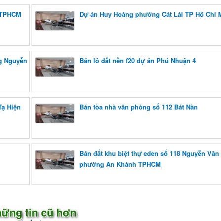
i TPHCM
Dự án Huy Hoàng phường Cát Lái TP Hồ Chí 
ng Nguyễn
Bán lô đất nền f20 dự án Phú Nhuận 4
Tạ Hiện
Bán tòa nhà văn phòng số 112 Bát Nàn
Bán đất khu biệt thự eden số 118 Nguyễn Vă
phường An Khánh TPHCM
ững tin cũ hơn