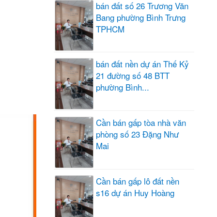
bán đất số 26 Trương Văn
Bang phường Bình Trưng
TPHCM
bán đất nền dự án Thế Kỷ
21 đường số 48 BTT
phường Bình...
Cần bán gấp tòa nhà văn
phòng số 23 Đặng Như
Mai
Cần bán gấp lô đất nền
s16 dự án Huy Hoàng