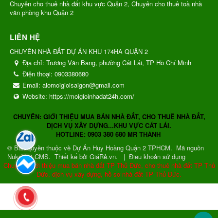
Chuyên cho thuê nhà đất khu vực Quận 2, Chuyên cho thuê toà nhà
văn phòng khu Quận 2
LIÊN HỆ
CHUYÊN NHÀ ĐẤT DỰ ÁN KHU 174HA QUẬN 2
Địa chỉ:
Trương Văn Bang, phường Cát Lái, TP Hồ Chí Minh
Điện thoại:
0903380680
Email:
alomoigioisaigon@gmail.com
Website:
https://moigioinhadat24h.com/
CHUYÊN: GIỚI THIỆU MUA BÁN NHÀ ĐẤT, CHO THUÊ NHÀ ĐẤT,
DỊCH VỤ XÂY DỰNG...KHU VỰC CÁT LÁI.
HOTLINE: 0903 380 680 MR THÀNH
© Bản quyền thuộc về
Dự Án Huy Hoàng Quận 2 TPHCM
.
Mã nguồn
NukeViet CMS
.
Thiết kế bởi GiáRẻ.vn.
|
Điều khoản sử dụng
Chuyên: Giới thiệu mua bán nhà đất TP Thủ Đức, cho thuê nhà đất TP Thủ
Đức, dịch vụ xây dựng, hồ sơ nhà đất TP Thủ Đức.