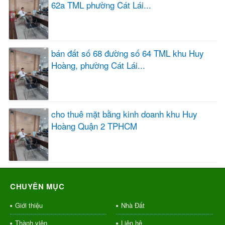
62a TML phường Cát Lái...
bán đất số 68 đường số 64 TML khu Huy
Hoàng, phường Cát Lái...
cho thuê mặt bằng kinh doanh khu Huy
Hoàng Quận 2 TPHCM
CHUYÊN MỤC
Giới thiệu
Nhà Đất
Thành viên
Liên hệ