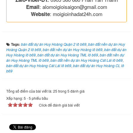
: alomoigioisaigon@gmail.com
Email
: moigioinhadat24h.com
Website
Tags:
bán đất dự án Huy Hoàng Quận 2 lô b69
,
bán đất nền dự án Huy
Hoàng Quận 2 lô b69
,
bán đất nền dự án Huy Hoàng lô b69
,
bán đất dự án
Huy Hoàng lô b69
,
bán đất dự án Huy Hoàng TML lô b69
,
bán đất nền dự
án Huy Hoàng TML lô b69
,
bán đất nền dự án Huy Hoàng Cát Lái lô b69
,
bán đất dự án Huy Hoàng Cát Lái lô b69
,
bán đất dự án Huy Hoàng CL lô
b69
Tổng số điểm của bài viết là: 25 trong 5 đánh giá
Xếp hạng:
5
-
5
phiếu bầu
Click để đánh giá bài viết