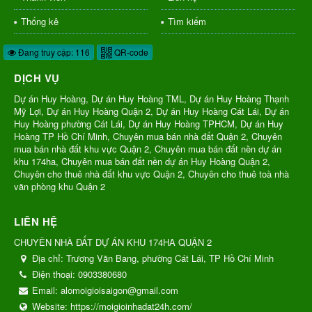
Thống kê
Tìm kiếm
Đang truy cập: 116
QR-code
DỊCH VỤ
Dự án Huy Hoàng, Dự án Huy Hoàng TML, Dự án Huy Hoàng Thạnh
Mỹ Lợi, Dự án Huy Hoàng Quận 2, Dự án Huy Hoàng Cát Lái, Dự án
Huy Hoàng phường Cát Lái, Dự án Huy Hoàng TPHCM, Dự án Huy
Hoàng TP Hồ Chí Minh, Chuyên mua bán nhà đất Quận 2, Chuyên
mua bán nhà đất khu vực Quận 2, Chuyên mua bán đất nền dự án
khu 174ha, Chuyên mua bán đất nền dự án Huy Hoàng Quận 2,
Chuyên cho thuê nhà đất khu vực Quận 2, Chuyên cho thuê toà nhà
văn phòng khu Quận 2
LIÊN HỆ
CHUYÊN NHÀ ĐẤT DỰ ÁN KHU 174HA QUẬN 2
Địa chỉ:
Trương Văn Bang, phường Cát Lái, TP Hồ Chí Minh
Điện thoại:
0903380680
Email:
alomoigioisaigon@gmail.com
Website:
https://moigioinhadat24h.com/