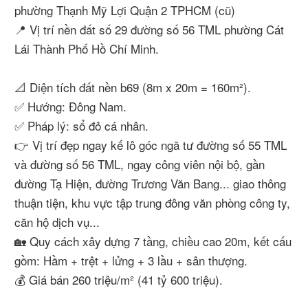
phường Thạnh Mỹ Lợi Quận 2 TPHCM (cũ)
📍 Vị trí nền đất số 29 đường số 56 TML phường Cát
Lái Thành Phố Hồ Chí Minh.
📐 Diện tích đất nền b69 (8m x 20m = 160m²).
✅ Hướng: Đông Nam.
✅ Pháp lý: sổ đỏ cá nhân.
👉 Vị trí đẹp ngay kế lô góc ngã tư đường số 55 TML
và đường số 56 TML, ngay công viên nội bộ, gần
đường Tạ Hiện, đường Trương Văn Bang... giao thông
thuận tiện, khu vực tập trung đông văn phòng công ty,
căn hộ dịch vụ...
🏡 Quy cách xây dựng 7 tầng, chiều cao 20m, kết cấu
gồm: Hầm + trệt + lửng + 3 lầu + sân thượng.
💰 Giá bán 260 triệu/m² (41 tỷ 600 triệu).