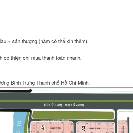
lầu + sân thượng (hầm có thể xin thêm).
h có thiện chí mua thanh toán nhanh.
ường Bình Trưng Thành phố Hồ Chí Minh.