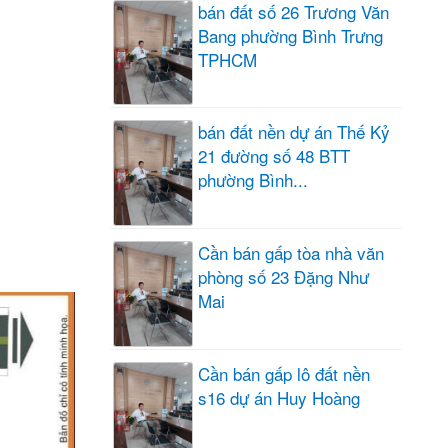
bán đất số 26 Trương Văn
Bang phường Bình Trưng
TPHCM
bán đất nền dự án Thế Kỷ
21 đường số 48 BTT
phường Bình...
Cần bán gấp tòa nhà văn
phòng số 23 Đặng Như
Mai
Cần bán gấp lô đất nền
s16 dự án Huy Hoàng