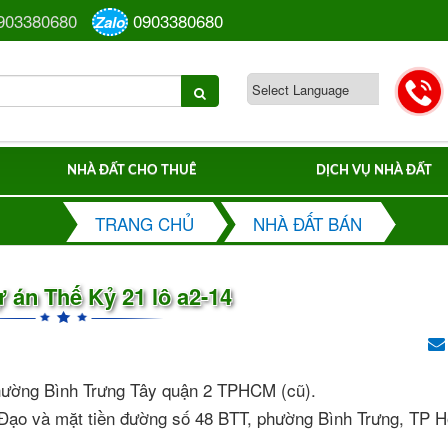
903380680
0903380680
Zalo
NHÀ ĐẤT CHO THUÊ
DỊCH VỤ NHÀ ĐẤT
TRANG CHỦ
NHÀ ĐẤT BÁN
ự án Thế Kỷ 21 lô a2-14
phường Bình Trưng Tây quận 2 TPHCM (cũ).
 Đạo và mặt tiền đường số 48 BTT, phường Bình Trưng, TP H