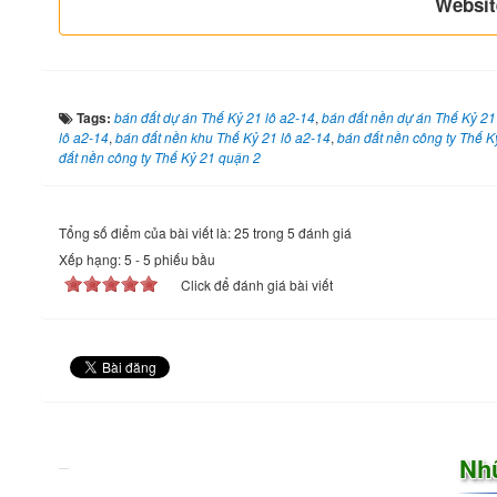
Websit
Tags:
bán đất dự án Thế Kỷ 21 lô a2-14
,
bán đất nền dự án Thế Kỷ 21
lô a2-14
,
bán đất nền khu Thế Kỷ 21 lô a2-14
,
bán đất nền công ty Thế K
đất nền công ty Thế Kỷ 21 quận 2
Tổng số điểm của bài viết là: 25 trong 5 đánh giá
Xếp hạng:
5
-
5
phiếu bầu
Click để đánh giá bài viết
Nh