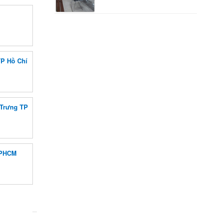
TP Hồ Chí
 Trưng TP
TPHCM