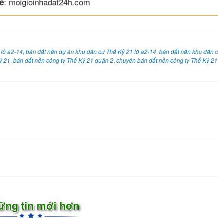
: moigioinhadat24h.com
e
 lô a2-14
,
bán đất nền dự án khu dân cư Thế Kỷ 21 lô a2-14
,
bán đất nền khu dân 
ỷ 21
,
bán đất nền công ty Thế Kỷ 21 quận 2
,
chuyên bán đất nền công ty Thế Kỷ 21
ững tin mới hơn