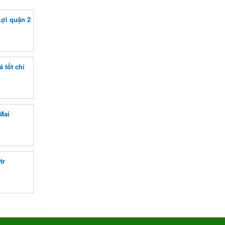
ợi quận 2
 tốt chỉ
Mai
tr