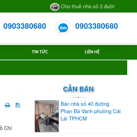
Cho thuê nhà số 3 đường 105 TML p
0903380680
0903380680
TIN TỨC
LIÊN HỆ
CẦN BÁN
Bán nhà số 40 đường
Phan Bá Vành phường Cát
Lái TPHCM
ồ Chí