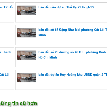
ái TP Hồ
bán đất nền dự án Thế Kỷ 21 lô g1-13
bán đất số 67 Đặng Như Mai phường Cát Lái 
Minh
i Thành
bán đất số 26 đường số 48 BTT phường Bình
Hồ Chí Minh
át Lái
bán đất dự án Huy Hoàng khu UBND quận 2 
ững tin cũ hơn