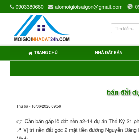
0903380680
alomoigioisaigon@gmail.com
0
TRANG CHỦ
NHÀ ĐẤT BÁN
bán đất d
Thứ ba - 16/06/2026 09:59
👉 Cần bán gấp lô đất nền a2-14 dự án Thế Kỷ 21 
📍 Vị trí nền đất góc 2 mặt tiền đường Nguyễn Đăng
Minh.