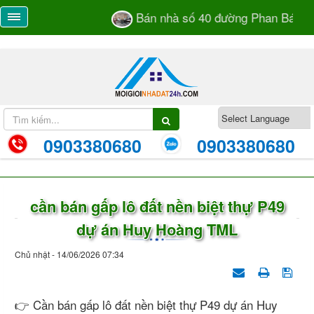
Bán nhà số 40 đường Phan Bá Vàn
0903380680
0903380680
cần bán gấp lô đất nền biệt thự P49
dự án Huy Hoàng TML
Chủ nhật - 14/06/2026 07:34
👉 Cần bán gấp lô đất nền biệt thự P49 dự án Huy