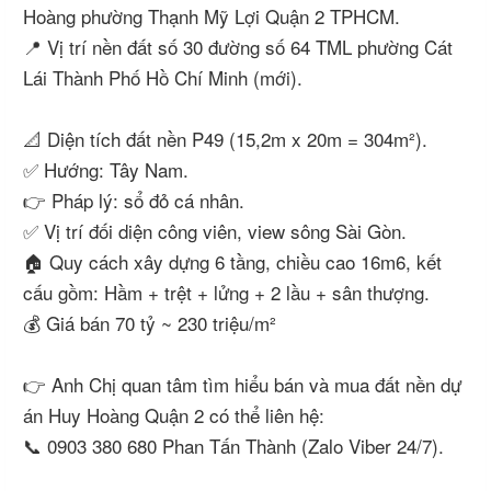
Hoàng phường Thạnh Mỹ Lợi Quận 2 TPHCM.
📍 Vị trí nền đất số 30 đường số 64 TML phường Cát
Lái Thành Phố Hồ Chí Minh (mới).
📐 Diện tích đất nền P49 (15,2m x 20m = 304m²).
✅ Hướng: Tây Nam.
👉 Pháp lý: sổ đỏ cá nhân.
✅ Vị trí đối diện công viên, view sông Sài Gòn.
🏠 Quy cách xây dựng 6 tầng, chiều cao 16m6, kết
cấu gồm: Hầm + trệt + lửng + 2 lầu + sân thượng.
💰 Giá bán 70 tỷ ~ 230 triệu/m²
👉 Anh Chị quan tâm tìm hiểu bán và mua đất nền dự
án Huy Hoàng Quận 2 có thể liên hệ:
📞 0903 380 680 Phan Tấn Thành (Zalo Viber 24/7).