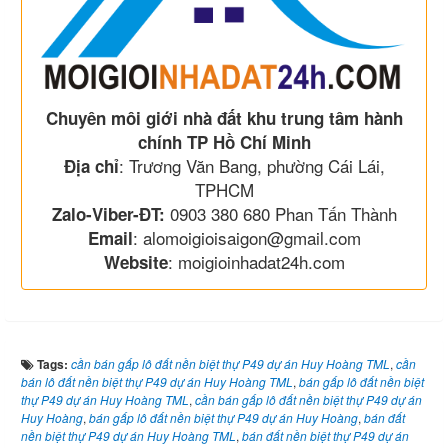
Chuyên môi giới nhà đất khu trung tâm hành
chính TP Hồ Chí Minh
: Trương Văn Bang, phường Cái Lái,
Địa chỉ
TPHCM
0903 380 680 Phan Tấn Thành
Zalo-Viber-ĐT:
: alomoigioisaigon@gmail.com
Email
: moigioinhadat24h.com
Website
Tags:
cần bán gấp lô đất nền biệt thự P49 dự án Huy Hoàng TML
,
cần
bán lô đất nền biệt thự P49 dự án Huy Hoàng TML
,
bán gấp lô đất nền biệt
thự P49 dự án Huy Hoàng TML
,
cần bán gấp lô đất nền biệt thự P49 dự án
Huy Hoàng
,
bán gấp lô đất nền biệt thự P49 dự án Huy Hoàng
,
bán đất
nền biệt thự P49 dự án Huy Hoàng TML
,
bán đất nền biệt thự P49 dự án