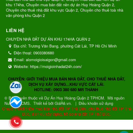
khu 174ha, Chuyên mua bán đất nền dự án Huy Hoàng Quận 2,
Chuyên cho thuê nhà đất khu vực Quận 2, Chuyên cho thuê toà nhà
văn phòng khu Quận 2
LIÊN HỆ
CHUYÊN NHÀ ĐẤT DỰ ÁN KHU 174HA QUẬN 2
Địa chỉ:
Trương Văn Bang, phường Cát Lái, TP Hồ Chí Minh
Điện thoại:
0903380680
Email:
alomoigioisaigon@gmail.com
Website:
https://moigioinhadat24h.com/
CHUYÊN: GIỚI THIỆU MUA BÁN NHÀ ĐẤT, CHO THUÊ NHÀ ĐẤT,
DỊCH VỤ XÂY DỰNG...KHU VỰC CÁT LÁI.
HOTLINE: 0903 380 680 MR THÀNH
© Bản quyền thuộc về
Dự Án Huy Hoàng Quận 2 TPHCM
.
Mã nguồn
NukeViet CMS
.
Thiết kế bởi GiáRẻ.vn.
|
Điều khoản sử dụng
Chuyên: Giới thiệu mua bán nhà đất TP Thủ Đức, cho thuê nhà đất TP Thủ
Đức, dịch vụ xây dựng, hồ sơ nhà đất TP Thủ Đức.