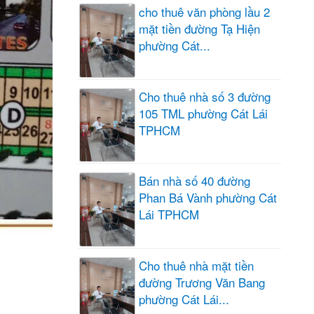
cho thuê văn phòng lầu 2
mặt tiền đường Tạ Hiện
phường Cát...
Cho thuê nhà số 3 đường
105 TML phường Cát Lái
TPHCM
Bán nhà số 40 đường
Phan Bá Vành phường Cát
Lái TPHCM
Cho thuê nhà mặt tiền
đường Trương Văn Bang
phường Cát Lái...