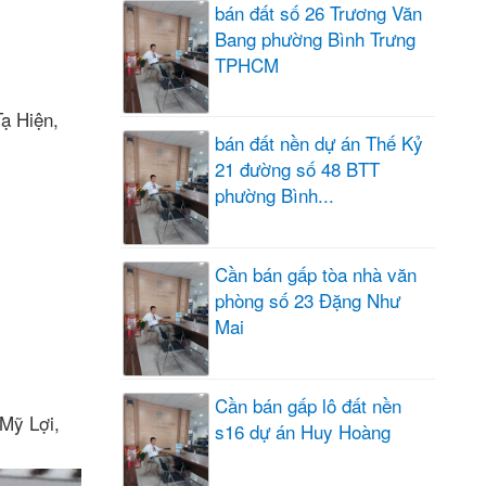
bán đất số 26 Trương Văn
Bang phường Bình Trưng
TPHCM
ạ Hiện,
bán đất nền dự án Thế Kỷ
21 đường số 48 BTT
phường Bình...
Cần bán gấp tòa nhà văn
phòng số 23 Đặng Như
Mai
Cần bán gấp lô đất nền
Mỹ Lợi,
s16 dự án Huy Hoàng