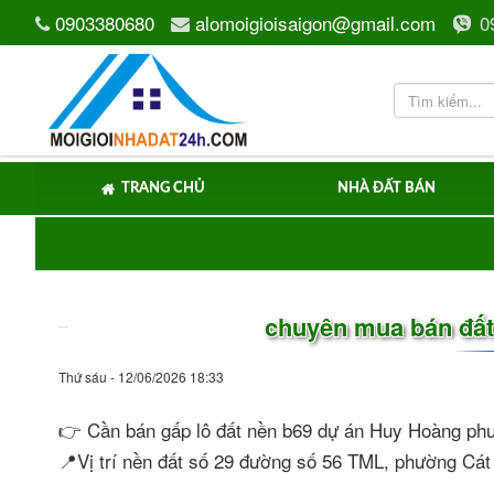
0903380680
alomoigioisaigon@gmail.com
0
TRANG CHỦ
NHÀ ĐẤT BÁN
chuyên mua bán đất
Thứ sáu - 12/06/2026 18:33
👉 Cần bán gấp lô đất nền b69 dự án Huy Hoàng p
📍Vị trí nền đất số 29 đường số 56 TML, phường Cát