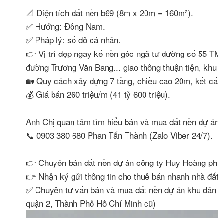
📐 Diện tích đất nền b69 (8m x 20m = 160m²).
✅ Hướng: Đông Nam.
✅ Pháp lý: sổ đỏ cá nhân.
👉 Vị trí đẹp ngay kế nền góc ngã tư đường số 55 T
đường Trương Văn Bang... giao thông thuận tiện, khu
🏡 Quy cách xây dựng 7 tầng, chiều cao 20m, kết cấ
💰 Giá bán 260 triệu/m (41 tỷ 600 triệu).
Anh Chị quan tâm tìm hiểu bán và mua đất nền dự án
📞 0903 380 680 Phan Tấn Thành (Zalo Viber 24/7).
👉 Chuyên bán đất nền dự án công ty Huy Hoàng ph
👉 Nhận ký gửi thông tin cho thuê bán nhanh nhà đ
✅ Chuyên tư vấn bán và mua đất nền dự án khu dâ
quận 2, Thành Phố Hồ Chí Minh cũ)