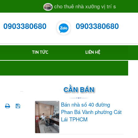
cho thuê nhà xưởng vị trí sát mặt tiền đườn
0903380680
0903380680
TIN TỨC
LIÊN HỆ
CẦN BÁN
Bán nhà số 40 đường
Phan Bá Vành phường Cát
Lái TPHCM