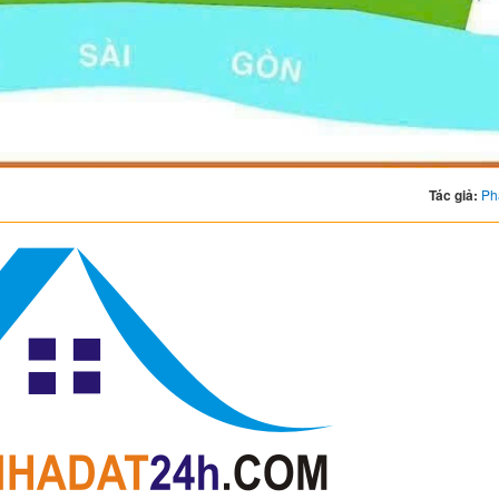
Tác giả:
Ph