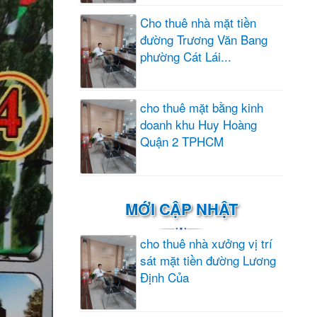
Cho thuê nhà mặt tiền
đường Trương Văn Bang
phường Cát Lái...
cho thuê mặt bằng kinh
doanh khu Huy Hoàng
Quận 2 TPHCM
MỚI CẬP NHẬT
cho thuê nhà xưởng vị trí
sát mặt tiền đường Lương
Định Của