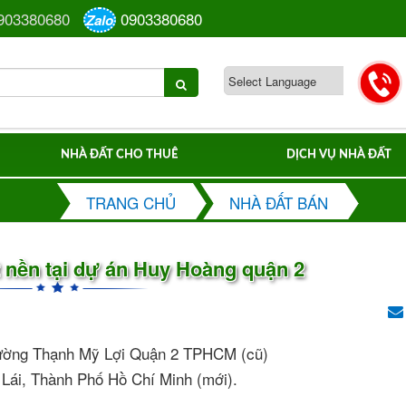
903380680
0903380680
Zalo
NHÀ ĐẤT CHO THUÊ
DỊCH VỤ NHÀ ĐẤT
TRANG CHỦ
NHÀ ĐẤT BÁN
 nền tại dự án Huy Hoàng quận 2
hường Thạnh Mỹ Lợi Quận 2 TPHCM (cũ)
 Lái, Thành Phố Hồ Chí Minh (mới).