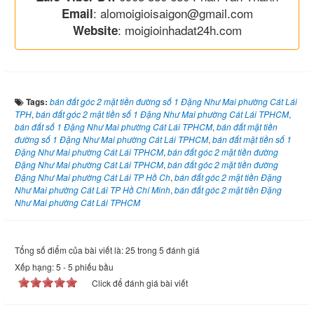
: alomoigioisaigon@gmail.com
Email
: moigioinhadat24h.com
Website
Tags:
bán đất góc 2 mặt tiền đường số 1 Đặng Như Mai phường Cát Lái
TPH
,
bán đất góc 2 mặt tiền số 1 Đặng Như Mai phường Cát Lái TPHCM
,
bán đất số 1 Đặng Như Mai phường Cát Lái TPHCM
,
bán đất mặt tiền
đường số 1 Đặng Như Mai phường Cát Lái TPHCM
,
bán đất mặt tiền số 1
Đặng Như Mai phường Cát Lái TPHCM
,
bán đất góc 2 mặt tiền đường
Đặng Như Mai phường Cát Lái TPHCM
,
bán đất góc 2 mặt tiền đường
Đặng Như Mai phường Cát Lái TP Hồ Ch
,
bán đất góc 2 mặt tiền Đặng
Như Mai phường Cát Lái TP Hồ Chí Minh
,
bán đất góc 2 mặt tiền Đặng
Như Mai phường Cát Lái TPHCM
Tổng số điểm của bài viết là: 25 trong 5 đánh giá
Xếp hạng:
5
-
5
phiếu bầu
Click để đánh giá bài viết