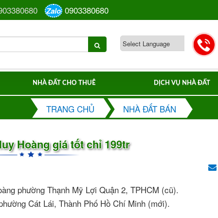
903380680
0903380680
Zalo
NHÀ ĐẤT CHO THUÊ
DỊCH VỤ NHÀ ĐẤT
TRANG CHỦ
NHÀ ĐẤT BÁN
uy Hoàng giá tốt chỉ 199tr
 Hoàng phường Thạnh Mỹ Lợi Quận 2, TPHCM (cũ).
L phường Cát Lái, Thành Phố Hồ Chí Minh (mới).