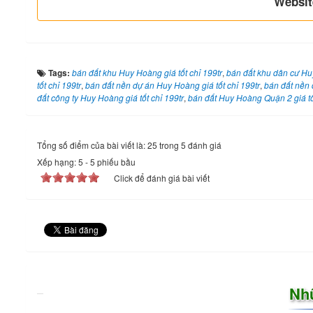
Websit
Tags:
bán đất khu Huy Hoàng giá tốt chỉ 199tr
,
bán đất khu dân cư Huy
tốt chỉ 199tr
,
bán đất nền dự án Huy Hoàng giá tốt chỉ 199tr
,
bán đất nền 
đất công ty Huy Hoàng giá tốt chỉ 199tr
,
bán đất Huy Hoàng Quận 2 giá tố
Tổng số điểm của bài viết là: 25 trong 5 đánh giá
Xếp hạng:
5
-
5
phiếu bầu
Click để đánh giá bài viết
Nh