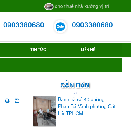
cho thuê nhà xưởng vị trí sát mặt tiền đ
0903380680
0903380680
TIN TỨC
LIÊN HỆ
CẦN BÁN
Bán nhà số 40 đường
Phan Bá Vành phường Cát
Lái TPHCM