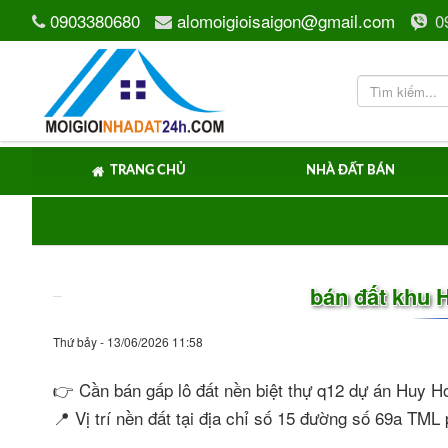
0903380680
alomoigioisaigon@gmail.com
0
TRANG CHỦ
NHÀ ĐẤT BÁN
bán đất khu H
Thứ bảy - 13/06/2026 11:58
👉 Cần bán gấp lô đất nền biệt thự q12 dự án Huy
📍 Vị trí nền đất tại địa chỉ số 15 đường số 69a TM