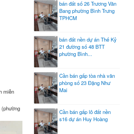
bán đất số 26 Trương Văn
Bang phường Bình Trưng
TPHCM
bán đất nền dự án Thế Kỷ
21 đường số 48 BTT
phường Bình...
Cần bán gấp tòa nhà văn
phòng số 23 Đặng Như
Mai
h miễn
i (phường
Cần bán gấp lô đất nền
s16 dự án Huy Hoàng