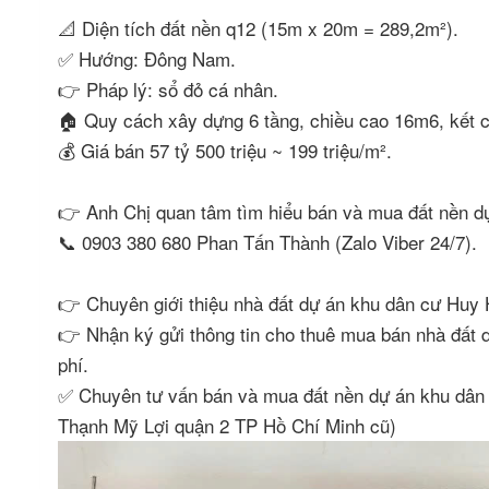
📐 Diện tích đất nền q12 (15m x 20m = 289,2m²).
✅ Hướng: Đông Nam.
👉 Pháp lý: sổ đỏ cá nhân.
🏠 Quy cách xây dựng 6 tầng, chiều cao 16m6, kết c
💰 Giá bán 57 tỷ 500 triệu ~ 199 triệu/m².
👉 Anh Chị quan tâm tìm hiểu bán và mua đất nền d
📞 0903 380 680 Phan Tấn Thành (Zalo Viber 24/7).
👉 Chuyên giới thiệu nhà đất dự án khu dân cư Huy H
👉 Nhận ký gửi thông tin cho thuê mua bán nhà đất
phí.
✅ Chuyên tư vấn bán và mua đất nền dự án khu dân
Thạnh Mỹ Lợi quận 2 TP Hồ Chí Minh cũ)