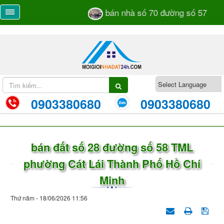
bán nhà số 70 đường số 57 TML 
0903380680
0903380680
bán đất số 28 đường số 58 TML
phường Cát Lái Thành Phố Hồ Chí
Minh
Thứ năm - 18/06/2026 11:56