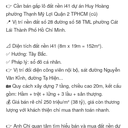
👉 Cần bán gấp lô đất nền i41 dự án Huy Hoàng
phường Thạnh Mỹ Lợi Quận 2 TPHCM (cũ)
📍 Vị trí nền đất số 28 đường số 58 TML phường Cát
Lái Thành Phố Hồ Chí Minh.
📐 Diện tích đất nền i41 (8m x 19m = 152m²).
✅ Hướng: Tây Bắc.
✅ Pháp lý: sổ đỏ cá nhân.
👉 Vị trí đối diện công viên nội bộ, sát đường Nguyễn
Văn Kỉnh, đường Tạ Hiện...
🏡 Quy cách xây dựng 7 tầng, chiều cao 20m, kết cấu
gồm: Hầm + trệt + lửng + 3 lầu + sân thượng.
💰 Giá bán rẻ chỉ 250 triệu/m² (38 tỷ), giá còn thương
lượng với khách thiện chí mua thanh toán nhanh.
👉 Anh Chị quan tâm tìm hiểu bán và mua đất nền dự