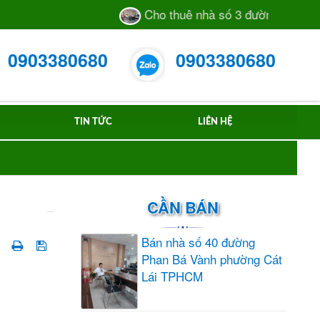
Cho thuê nhà số 3 đường 105 TML 
0903380680
0903380680
TIN TỨC
LIÊN HỆ
CẦN BÁN
Bán nhà số 40 đường
Phan Bá Vành phường Cát
Lái TPHCM