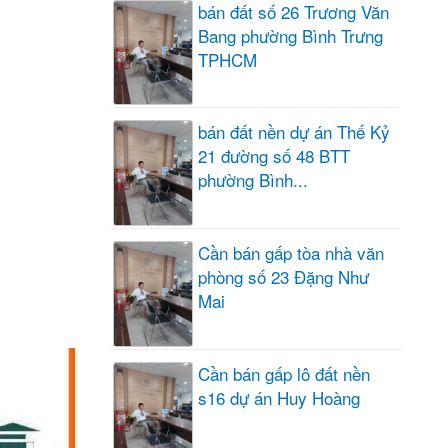
bán đất số 26 Trương Văn
Bang phường Bình Trưng
TPHCM
bán đất nền dự án Thế Kỷ
21 đường số 48 BTT
phường Bình...
Cần bán gấp tòa nhà văn
phòng số 23 Đặng Như
Mai
Cần bán gấp lô đất nền
s16 dự án Huy Hoàng