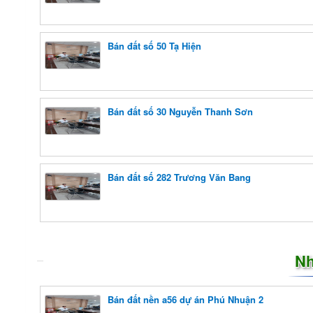
Bán đất số 50 Tạ Hiện
Bán đất số 30 Nguyễn Thanh Sơn
Bán đất số 282 Trương Văn Bang
Nh
Bán đất nền a56 dự án Phú Nhuận 2