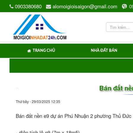
0903380680
alomoigioisaigon@gmail.com
0
TRANG CHỦ
NHÀ ĐẤT BÁN
Bán đất nề
Thứ bảy - 29/03/2025 12:35
Bán đất nền e9 dự án Phú Nhuận 2 phường Thủ Đức
- diện tích lô e9 (7m x 18m5).