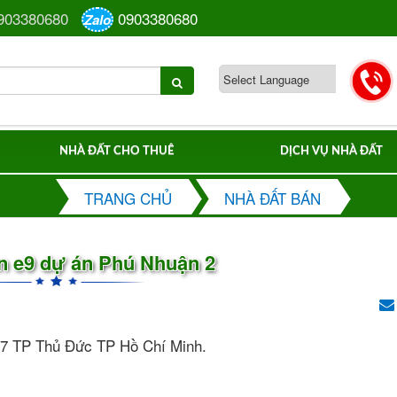
903380680
0903380680
Zalo
NHÀ ĐẤT CHO THUÊ
DỊCH VỤ NHÀ ĐẤT
TRANG CHỦ
NHÀ ĐẤT BÁN
n e9 dự án Phú Nhuận 2
 7 TP Thủ Đức TP Hồ Chí Minh.