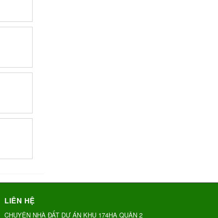
LIÊN HỆ
CHUYÊN NHÀ ĐẤT DỰ ÁN KHU 174HA QUẬN 2