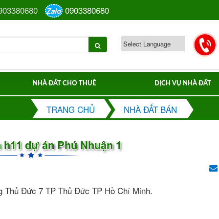
903380680
0903380680
Zalo
NHÀ ĐẤT CHO THUÊ
DỊCH VỤ NHÀ ĐẤT
TRANG CHỦ
NHÀ ĐẤT BÁN
n h11 dự án Phú Nhuận 1
g Thủ Đức 7 TP Thủ Đức TP Hồ Chí Minh.