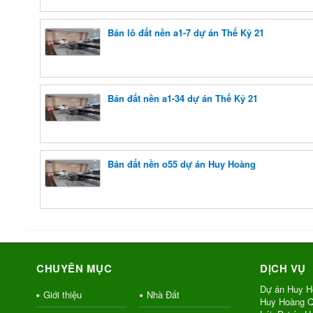
Bán lô đất nền a1-7 dự án Thế Kỷ 21
Bán đất nền a1-34 dự án Thế Kỷ 21
Bán đất nền o55 dự án Huy Hoàng
CHUYÊN MỤC
DỊCH VỤ
Dự án Huy H
Giới thiệu
Nhà Đất
Huy Hoàng Q