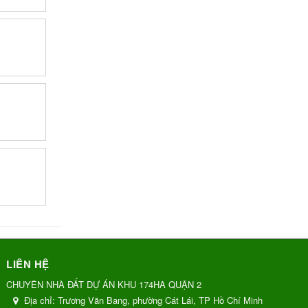
LIÊN HỆ
CHUYÊN NHÀ ĐẤT DỰ ÁN KHU 174HA QUẬN 2
Địa chỉ:
Trương Văn Bang, phường Cát Lái, TP Hồ Chí Minh