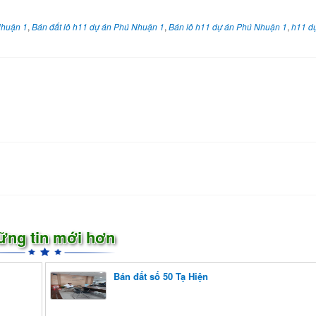
Nhuận 1
,
Bán đất lô h11 dự án Phú Nhuận 1
,
Bán lô h11 dự án Phú Nhuận 1
,
h11 d
ững tin mới hơn
Bán đất số 50 Tạ Hiện