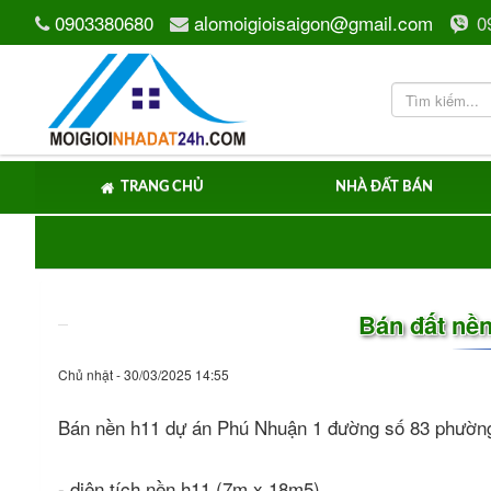
0903380680
alomoigioisaigon@gmail.com
0
TRANG CHỦ
NHÀ ĐẤT BÁN
Bán đất nề
Chủ nhật - 30/03/2025 14:55
Bán nền h11 dự án Phú Nhuận 1 đường số 83 phườn
- diện tích nền h11 (7m x 18m5).