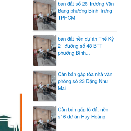
bán đất số 26 Trương Văn
Bang phường Bình Trưng
TPHCM
bán đất nền dự án Thế Kỷ
21 đường số 48 BTT
phường Bình...
Cần bán gấp tòa nhà văn
phòng số 23 Đặng Như
Mai
Cần bán gấp lô đất nền
s16 dự án Huy Hoàng