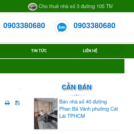
Cho thuê nhà số 3 đường 105 TML phường C
0903380680
0903380680
TIN TỨC
LIÊN HỆ
CẦN BÁN
Bán nhà số 40 đường
Phan Bá Vành phường Cát
Lái TPHCM